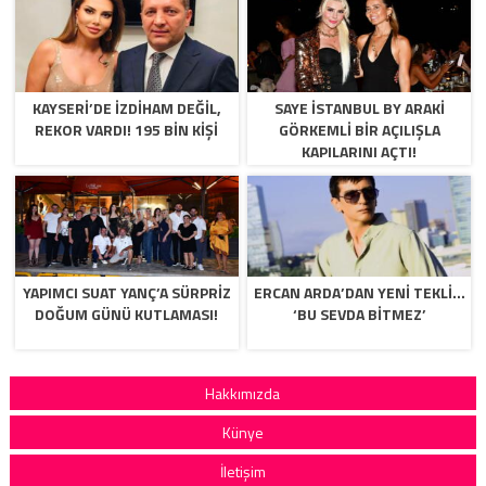
KAYSERİ’DE İZDİHAM DEĞİL,
SAYE İSTANBUL BY ARAKİ
REKOR VARDI! 195 BİN KİŞİ
GÖRKEMLİ BİR AÇILIŞLA
KAPILARINI AÇTI!
YAPIMCI SUAT YANÇ’A SÜRPRIZ
ERCAN ARDA’DAN YENI TEKLI…
DOĞUM GÜNÜ KUTLAMASI!
‘BU SEVDA BITMEZ’
Hakkımızda
Künye
İletişim