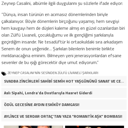
Zeynep Casalini, albümle ilgili duygularını şu sözlerle ifade ediyor:
“Dünya, insan türünün en acımasız dönemlerinden biriyle
çalkalanıyor. Böyle dönemlerin birçoğunu yaşamış; hem sevgiyi
hem kavgayı hem de düşleri kaleme almış en güzel ozanlardan biri
olan Zülfü Livaneli, çocukluğumu ve ilk gençliğimi şarkılarıyla
geçirdiğim insandır. Ne tesadüftür ki ortaokuldaki sıra arkadaşım
Senem de onun yeğenidir… Şarkıları bilenlerin benimle birlikte
mırıldanacağına eminim. Bilmeyen yeni jenerasyonlardan efsane
sevenler de bu ışığı görecektir diye umut ediyorum.”
ZEYNEP CASALINI’NİN SESİNDEN ZÜLFÜ LİVANELİ ŞARKILARI
SVADBA ZİNCİRLERİ SAHİBİ SEMİH HOT YAŞGÜNÜNÜ SANAT VE CEMİYET DÜNYASININ ÜNLÜ İSİMLERİYLE KUTLADI!
Aslı Sipahi, Londra’da Dostlarıyla Hasret Giderdi
ÖDÜL GECESİNE AYDIN ESKİKÖY DAMGASI!
AYLİNCE VE SERDAR ORTAÇ’TAN YAZA “ROMANTİK AŞK” BOMBASI!