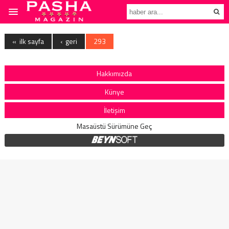
« ilk sayfa
‹ geri
293
Hakkımızda
Künye
İletişim
Masaüstü Sürümüne Geç