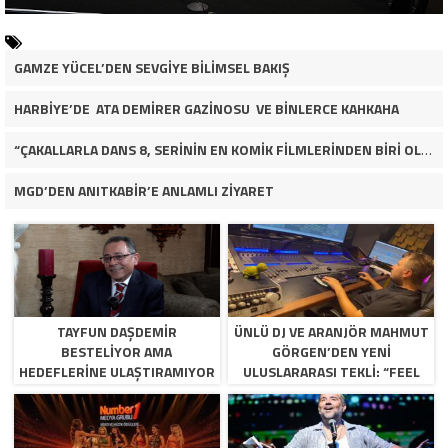
GAMZE YÜCEL’DEN SEVGİYE BİLİMSEL BAKIŞ
HARBİYE’DE ATA DEMİRER GAZİNOSU VE BİNLERCE KAHKAHA
“ÇAKALLARLA DANS 8, SERİNİN EN KOMİK FİLMLERİNDEN BİRİ OLUYOR”
MGD’DEN ANITKABİR’E ANLAMLI ZİYARET
TAYFUN DAŞDEMIR
ÜNLÜ DJ VE ARANJÖR MAHMUT
BESTELIYOR AMA
GÖRGEN’DEN YENI
HEDEFLERINE ULAŞTIRAMIYOR
ULUSLARARASI TEKLI: “FEEL
SO HIGH”