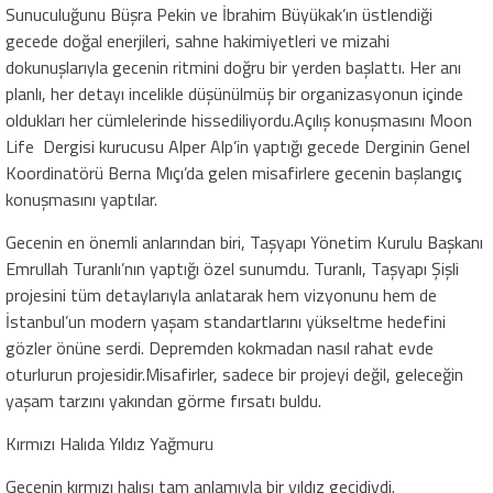
Sunuculuğunu Büşra Pekin ve İbrahim Büyükak’ın üstlendiği
gecede doğal enerjileri, sahne hakimiyetleri ve mizahi
dokunuşlarıyla gecenin ritmini doğru bir yerden başlattı. Her anı
planlı, her detayı incelikle düşünülmüş bir organizasyonun içinde
oldukları her cümlelerinde hissediliyordu.Açılış konuşmasını Moon
Life Dergisi kurucusu Alper Alp’in yaptığı gecede Derginin Genel
Koordinatörü Berna Mıçı’da gelen misafirlere gecenin başlangıç
konuşmasını yaptılar.
Gecenin en önemli anlarından biri, Taşyapı Yönetim Kurulu Başkanı
Emrullah Turanlı’nın yaptığı özel sunumdu. Turanlı, Taşyapı Şişli
projesini tüm detaylarıyla anlatarak hem vizyonunu hem de
İstanbul’un modern yaşam standartlarını yükseltme hedefini
gözler önüne serdi. Depremden kokmadan nasıl rahat evde
oturlurun projesidir.Misafirler, sadece bir projeyi değil, geleceğin
yaşam tarzını yakından görme fırsatı buldu.
Kırmızı Halıda Yıldız Yağmuru
Gecenin kırmızı halısı tam anlamıyla bir yıldız geçidiydi.