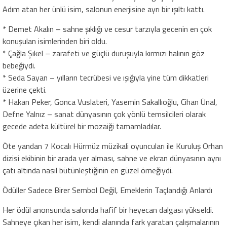
Adım atan her ünlü isim, salonun enerjisine ayrı bir ışıltı kattı.
* Demet Akalın – sahne şıklığı ve cesur tarzıyla gecenin en çok
konuşulan isimlerinden biri oldu.
* Çağla Şıkel – zarafeti ve güçlü duruşuyla kırmızı halının göz
bebeğiydi.
* Seda Sayan – yılların tecrübesi ve ışığıyla yine tüm dikkatleri
üzerine çekti.
* Hakan Peker, Gonca Vuslateri, Yasemin Sakallıoğlu, Cihan Ünal,
Defne Yalnız – sanat dünyasının çok yönlü temsilcileri olarak
gecede adeta kültürel bir mozaiği tamamladılar.
Öte yandan 7 Kocalı Hürmüz müzikali oyuncuları ile Kuruluş Orhan
dizisi ekibinin bir arada yer alması, sahne ve ekran dünyasının aynı
çatı altında nasıl bütünleştiğinin en güzel örneğiydi.
Ödüller Sadece Birer Sembol Değil, Emeklerin Taçlandığı Anlardı
Her ödül anonsunda salonda hafif bir heyecan dalgası yükseldi.
Sahneye çıkan her isim, kendi alanında fark yaratan çalışmalarının