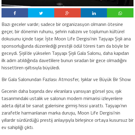
Bazı geceler vardır; sadece bir organizasyon olmanın ötesine
geçer, bir dönemin ruhunu, şehrin nabzını ve toplumun kültürel
dokusunu içinde taşır. İşte Moon Life Dergisi’nin Taşyapı Şişli ana
sponsorluğunda düzenlediği prestijli ödül töreni tam da böyle bir
geceydi. Şişli’de yükselen Taşyapı Şişli Gala Salonu, daha kapıdan
ilk adım atıldığında davetlilere bunun sıradan bir gece olmadığını
hissettiren ışıltısıyla büyüledi.
Bir Gala Salonundan Fazlası: Atmosfer, Işıklar ve Büyük Bir Show
Gecenin daha başında dev ekranlara yansıyan görsel şov, ışık
tasarımındaki ustalık ve salonun modern mimarisi izleyenlere
adeta dijital bir sanat galerisine girmiş hissi yarattı. Taşyapı’nın
zarafetle harmanlanan marka duruşu, Moon Life Dergisi’nin
yıllardır sürdürdüğü prestij anlayışıyla birleşince ortaya kusursuz bir
ev sahipliği çıktı.