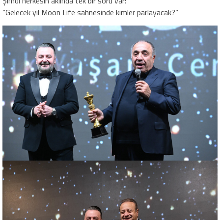
Şimdi herkesin aklında tek bir soru var:
“Gelecek yıl Moon Life sahnesinde kimler parlayacak?”