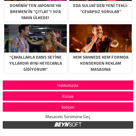
DOMINIK’TEN JAPONYA’YA!
EDA SULUKI’DEN YENI TEKLI:
BREMEN’IN “ÇITLAT”I 30’A
“CEVAPSIZ SORULAR”
YAKIN ÜLKEDE!
“ÇAKALLARLA DANS SETINE
HEM SAHNEDE HEM FORMDA
YILLARDIR AYNI HEYECANLA
KONSERDEN REKLAM
GIDIYORUM”
MASASINA
Hakkımızda
Künye
İletişim
Masaüstü Sürümüne Geç