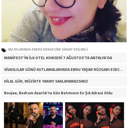
YAZ AYLARINDA ENERJİ DENGESİNE DİKKAT EDİLMELİ
MANİFEST’İN İLK OTEL KONSERİ 7 AĞUSTOS’TA ANTALYA’DA
SİVASLILAR GÜNÜ KUTLAMALARINDA EBRU YAŞAR RÜZGARI ESECEK!
HİLAL GÜR, MÜZİKTE YARAYI SAKLAYAMAZSINIZ
Boujee, Bodrum Asarlık’ta Gün Batımının En Şık Adresi Oldu