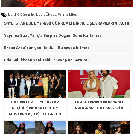
BEATRİX Gelinlik
ECE GÜRSEL
Wilma Elles
SAYE İSTANBUL BY ARAKİ GÖRKEMLİ BİR AÇILIŞLA KAPILARINI AÇTI!
Yapımcı Suat Yanç’a Sürpriz Doğum Günü Kutlaması!
Ercan Arda’dan yeni tekli… ‘Bu sevda bitmez’
Eda Suluki’den Yeni Tekli: “Cevapsız Sorular”
GAZİANTEP’TE YILDIZLAR
EKRANLARIN 1 NUMARALI
GEÇİDİ: ŞAMDANCI VE BY
PROGRAMI NR1 MAGAZIN
MUSTAFA AÇILIŞI İLE GREEN
PARK’TA GÖRKEMLİ GALA