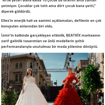
“Artık yeter! Bana kalsa 10 çocuk da isterim ama zaman
yetmiyor. Çocuklar çok tatlı ama dört çocuk bana yetti,”
diyerek güldürdü.
Elles’in enerjik hali ve samimi açıklamaları, defilenin en çok
konuşulan anlarından biri oldu.
İzmir’in kalbinde gerçekleşen etkinlik, BEATRİX markasının
zarif gelinlik tasarımları ve ünlü modellerin ışıltılı
performanslarıyla unutulmaz bir moda şölenine dönüştü.