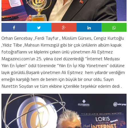
Orhan Gencebay ,Ferdi Tayfur , Müslüm Gürses, Cengiz Kurtoğlu
,Yıldız Tilbe ,Mahsun Kırmızıgül gibi bir çok ünlülerin albüm kapak
fotoğraflarını ve kliplerini çeken ünlü yönetmen Ali Eşitmez
Magazinci.com’un 25. yılına özel düzenlediği “İnternet Medyası
Yılın En İyileri” ödül töreninde “Yılın En İyi Klip Yönetmeni” ödülüne
layık görüldü.Başarılı yönetmen Ali Eşitmez hem yıllardır verdiğim
emeğin karşılığı hem de benim için büyük bir onur oldu. Sayın
Nurettin Soydan ve tüm ekibine içtenlikle teşekkür ederim dedi .