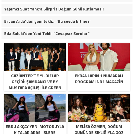
Yapımcı Suat Yanç’a Sürpriz Doğum Günü Kutlaması!
Ercan Arda’dan yeni tekli… ‘Bu sevda bitmez’
Eda Suluki’den Yeni Tekli: “Cevapsız Sorular”
GAZİANTEP’TE YILDIZLAR
EKRANLARIN 1 NUMARALI
GEÇİDİ: ŞAMDANCI VE BY
PROGRAMI NR1 MAGAZIN
MUSTAFA AÇILIŞI İLE GREEN
PARK’TA GÖRKEMLİ GALA
EBRU AKÇAY YENI MOTORUYLA
MELISA ÖZMEN, DOĞUM
KITALAR ARASI İŞLERE
GÜNÜNDE ŞIKLIĞIYLA GÖZ