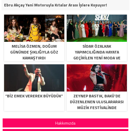
Ebru Akçay Yeni Motoruyla Kıtalar Arası İşlere Koşuyor!
MELISA ÖZMEN, DOĞUM
SIDAR ÖZALKAK
GÜNÜNDE ŞIKLIĞIYLA GÖZ
YAPIMCILIĞINDA HAYATA
KAMAŞTIRDI
GEÇIRILEN YENI MODA VE
YETENEK PROGRAMI
SEK8Z,YAKINDA IZLIYICI ILE
BULUŞUYOR.
“BİZ EMEK VEREREK BÜYÜDÜK”
ZEYNEP BASTIK, BAKÜ’DE
DÜZENLENEN ULUSLARARASI
MÜZIK FESTIVALINDE
BINLERCE MÜZIKSEVERLE
BULUŞTU.
Hakkımızda