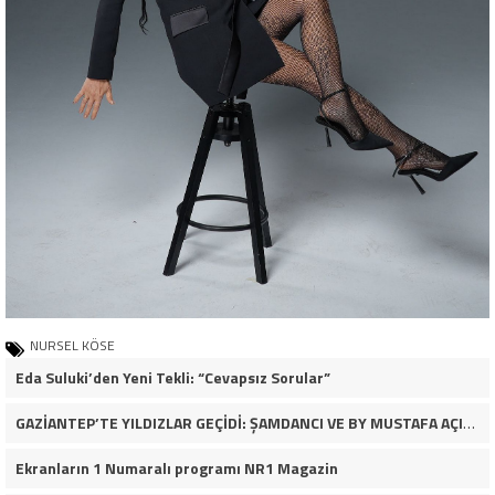
NURSEL KÖSE
Eda Suluki’den Yeni Tekli: “Cevapsız Sorular”
GAZİANTEP’TE YILDIZLAR GEÇİDİ: ŞAMDANCI VE BY MUSTAFA AÇILIŞI İLE GREEN PARK’TA GÖRKEMLİ GALA
Ekranların 1 Numaralı programı NR1 Magazin