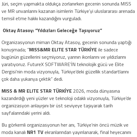
Jüri, seçim yapmakta oldukça zorlanırken gecenin sonunda MISS
ve MR unvanlarını kazanan isimlerin Türkiye’yi uluslararası arenada
temsil etme hakkı kazandığını vurguladı.
Oktay Atasoy: “Yıldızları Geleceğe Taşıyoruz”
Organizasyonun mimarı Oktay Atasoy, gecenin sonunda yaptığı
konuşmada; “
MISS&MR ELITE STAR TÜRKİYE
ile sadece
bugünün güzellerini seçmiyoruz, yarının ikonlarını ve yıldızlarını
yaratıyoruz. FutureX SOFTWARE’İN teknolojik gücü ve Elite
Dergisi’nin moda vizyonuyla, Türkiye’deki güzellik standartlarını
çok daha yukarıya çektik” dedi.
MISS & MR ELITE STAR TÜRKİYE
2026, moda dünyasına
kazandırdığı yeni yüzler ve teknoloji odaklı vizyonuyla, Türkiye’de
organizasyon anlayışını bir üst seviyeye taşıyarak tarih
sayfalarındaki yerini aldı.
Bu görkemli organizasyonun her anı, Türkiye’nin öncü müzik ve
moda kanalı
NR1 TV
ekranlarından yayınlanarak, final heyecanını