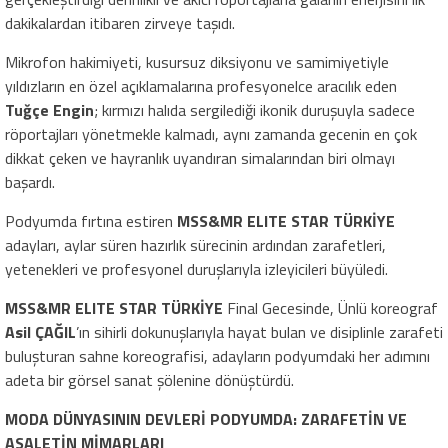
dakikalardan itibaren zirveye taşıdı.
Mikrofon hakimiyeti, kusursuz diksiyonu ve samimiyetiyle
yıldızların en özel açıklamalarına profesyonelce aracılık eden
Tuğçe Engin
; kırmızı halıda sergilediği ikonik duruşuyla sadece
röportajları yönetmekle kalmadı, aynı zamanda gecenin en çok
dikkat çeken ve hayranlık uyandıran simalarından biri olmayı
başardı.
Podyumda fırtına estiren
MSS&MR ELITE STAR TÜRKİYE
adayları, aylar süren hazırlık sürecinin ardından zarafetleri,
yetenekleri ve profesyonel duruşlarıyla izleyicileri büyüledi.
MSS&MR ELITE STAR TÜRKİYE
Final Gecesinde, Ünlü koreograf
Asil ÇAĞIL
’ın sihirli dokunuşlarıyla hayat bulan ve disiplinle zarafeti
buluşturan sahne koreografisi, adayların podyumdaki her adımını
adeta bir görsel sanat şölenine dönüştürdü.
MODA DÜNYASININ DEVLERİ PODYUMDA: ZARAFETİN VE
ASALETİN MİMARLARI