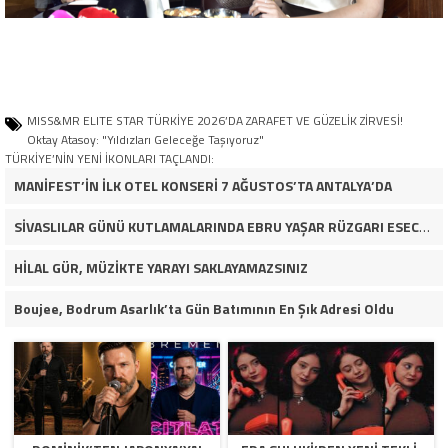
MISS&MR ELITE STAR TÜRKİYE 2026’DA ZARAFET VE GÜZELİK ZİRVESİ!
Oktay Atasoy: "Yıldızları Geleceğe Taşıyoruz"
TÜRKİYE’NİN YENİ İKONLARI TAÇLANDI:
MANİFEST’İN İLK OTEL KONSERİ 7 AĞUSTOS’TA ANTALYA’DA
SİVASLILAR GÜNÜ KUTLAMALARINDA EBRU YAŞAR RÜZGARI ESECEK!
HİLAL GÜR, MÜZİKTE YARAYI SAKLAYAMAZSINIZ
Boujee, Bodrum Asarlık’ta Gün Batımının En Şık Adresi Oldu