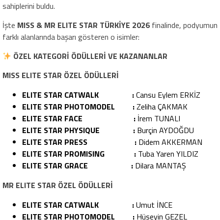
sahiplerini buldu.
İşte
MISS & MR ELITE STAR TÜRKİYE 2026
finalinde, podyumun
farklı alanlarında başarı gösteren o isimler:
ÖZEL KATEGORİ ÖDÜLLERİ VE KAZANANLAR
MISS ELITE STAR ÖZEL ÖDÜLLERİ
ELITE STAR CATWALK :
Cansu Eylem ERKİZ
ELITE STAR PHOTOMODEL :
Zeliha ÇAKMAK
ELITE STAR FACE :
İrem TUNALI
ELITE STAR PHYSIQUE :
Burçin AYDOĞDU
ELITE STAR PRESS :
Didem AKKERMAN
ELITE STAR PROMISING :
Tuba Yaren YILDIZ
ELITE STAR GRACE :
Dilara MANTAŞ
MR ELITE STAR ÖZEL ÖDÜLLERİ
ELITE STAR CATWALK :
Umut İNCE
ELITE STAR PHOTOMODEL :
Hüseyin GEZEL