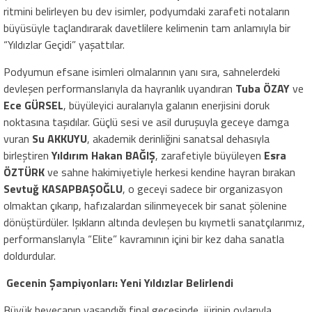
ritmini belirleyen bu dev isimler, podyumdaki zarafeti notaların
büyüsüyle taçlandırarak davetlilere kelimenin tam anlamıyla bir
“Yıldızlar Geçidi” yaşattılar.
Podyumun efsane isimleri olmalarının yanı sıra, sahnelerdeki
devleşen performanslarıyla da hayranlık uyandıran
Tuba ÖZAY
ve
Ece GÜRSEL
, büyüleyici auralarıyla galanın enerjisini doruk
noktasına taşıdılar. Güçlü sesi ve asil duruşuyla geceye damga
vuran
Su AKKUYU
, akademik derinliğini sanatsal dehasıyla
birleştiren
Yıldırım Hakan BAĞIŞ
, zarafetiyle büyüleyen
Esra
ÖZTÜRK
ve sahne hakimiyetiyle herkesi kendine hayran bırakan
Sevtuğ KASAPBAŞOĞLU
, o geceyi sadece bir organizasyon
olmaktan çıkarıp, hafızalardan silinmeyecek bir sanat şölenine
dönüştürdüler. Işıkların altında devleşen bu kıymetli sanatçılarımız,
performanslarıyla “Elite” kavramının içini bir kez daha sanatla
doldurdular.
Gecenin Şampiyonları: Yeni Yıldızlar Belirlendi
Büyük heyecanın yaşandığı final gecesinde, jürinin oylarıyla