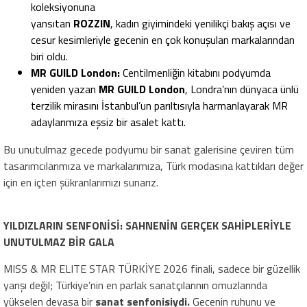
koleksiyonuna
yansıtan
ROZZIN
, kadın giyimindeki yenilikçi bakış açısı ve
cesur kesimleriyle gecenin en çok konuşulan markalarından
biri oldu.
MR GUILD London:
Centilmenliğin kitabını podyumda
yeniden yazan
MR GUILD London
, Londra’nın dünyaca ünlü
terzilik mirasını İstanbul’un parıltısıyla harmanlayarak MR
adaylarımıza eşsiz bir asalet kattı.
Bu unutulmaz gecede podyumu bir sanat galerisine çeviren tüm
tasarımcılarımıza ve markalarımıza, Türk modasına kattıkları değer
için en içten şükranlarımızı sunarız.
YILDIZLARIN SENFONİSİ: SAHNENİN GERÇEK SAHİPLERİYLE
UNUTULMAZ BİR GALA
MISS & MR ELITE STAR TÜRKİYE 2026 finali, sadece bir güzellik
yarışı değil; Türkiye’nin en parlak sanatçılarının omuzlarında
yükselen devasa bir
sanat senfonisiydi.
Gecenin ruhunu ve