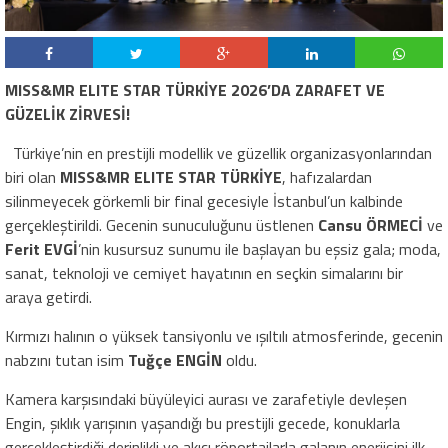
MISS&MR ELITE STAR TÜRKİYE 2026’DA ZARAFET VE
GÜZELİK ZİRVESİ!
Türkiye’nin en prestijli modellik ve güzellik organizasyonlarından
biri olan
MISS&MR ELITE STAR TÜRKİYE
, hafızalardan
silinmeyecek görkemli bir final gecesiyle İstanbul’un kalbinde
gerçekleştirildi. Gecenin sunuculuğunu üstlenen
Cansu ÖRMECİ
ve
Ferit EVGİ
’nin kusursuz sunumu ile başlayan bu eşsiz gala; moda,
sanat, teknoloji ve cemiyet hayatının en seçkin simalarını bir
araya getirdi.
Kırmızı halının o yüksek tansiyonlu ve ışıltılı atmosferinde, gecenin
nabzını tutan isim
Tuğçe ENGİN
oldu.
Kamera karşısındaki büyüleyici aurası ve zarafetiyle devleşen
Engin, şıklık yarışının yaşandığı bu prestijli gecede, konuklarla
gerçekleştirdiği derinlikli ve akıcı röportajlarla galanın enerjisini ilk