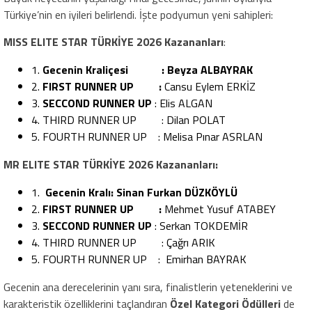
Türkiye’nin en iyileri belirlendi. İşte podyumun yeni sahipleri:
MISS ELITE STAR TÜRKİYE 2026 Kazananları
:
1.
Gecenin Kraliçesi :
Beyza ALBAYRAK
2.
FIRST RUNNER UP :
Cansu Eylem ERKİZ
3.
SECCOND RUNNER UP
: Elis ALGAN
4. THIRD RUNNER UP : Dilan POLAT
5. FOURTH RUNNER UP : Melisa Pınar ASRLAN
MR ELITE STAR TÜRKİYE 2026 Kazananları:
1.
Gecenin Kralı: Sinan Furkan DÜZKÖYLÜ
2.
FIRST RUNNER UP :
Mehmet Yusuf ATABEY
3.
SECCOND RUNNER UP
: Serkan TOKDEMİR
4. THIRD RUNNER UP : Çağrı ARIK
5. FOURTH RUNNER UP : Emirhan BAYRAK
Gecenin ana derecelerinin yanı sıra, finalistlerin yeteneklerini ve
karakteristik özelliklerini taçlandıran
Özel Kategori Ödülleri
de