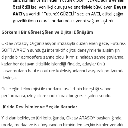
dinamizmini temsil eden FutureX SOFTWARE adına verilen
özel ödül ise, yenilikçi duruşu ve enerjisiyle büyüleyen
Beyza
AVCI
’ya verildi. “FutureX GÜZELİ” seçilen AVCI, dijital çağın
güzellik ikonu olarak podyumdaki yerini sağlamlaştırdı.
Görkemli Bir Görsel Şölen ve Dijital Dönüşüm
Oktay Atasoy Organizasyon imzasıyla düzenlenen gece, FutureX
SOFTWARE’ın sunduğu interaktif dijital deneyimlerle alışılmışın
dışında bir atmosfere sahne oldu. Kırmızı halıdan sahne şovlarına
kadar her detayın titizlikle işlendiği finalde, adaylar ünlü
tasarımcıların haute couture koleksiyonlarını taşıyarak podyumda
devleşti.
Geleceğin teknolojisi ile modanın asaletinin birleştiği sahne
performansı, izleyicilere unutulmaz bir görsel şölen sundu.
Jüride Dev İsimler ve Seçkin Kararlar
Yıldızları belirleyen jüri koltuğunda, Oktay ATASOY başkanlığında
moda, medya ve iş dünyasından birbirinden seçkin isimler yer aldı.