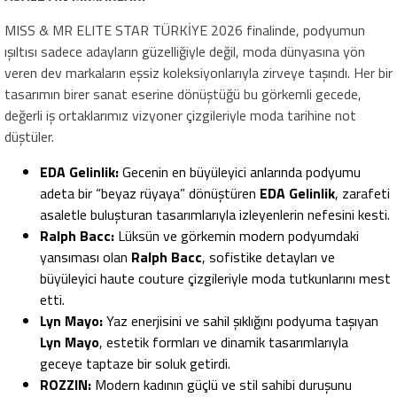
MISS & MR ELITE STAR TÜRKİYE 2026 finalinde, podyumun
ışıltısı sadece adayların güzelliğiyle değil, moda dünyasına yön
veren dev markaların eşsiz koleksiyonlarıyla zirveye taşındı. Her bir
tasarımın birer sanat eserine dönüştüğü bu görkemli gecede,
değerli iş ortaklarımız vizyoner çizgileriyle moda tarihine not
düştüler.
EDA Gelinlik:
Gecenin en büyüleyici anlarında podyumu
adeta bir “beyaz rüyaya” dönüştüren
EDA Gelinlik
, zarafeti
asaletle buluşturan tasarımlarıyla izleyenlerin nefesini kesti.
Ralph Bacc:
Lüksün ve görkemin modern podyumdaki
yansıması olan
Ralph Bacc
, sofistike detayları ve
büyüleyici haute couture çizgileriyle moda tutkunlarını mest
etti.
Lyn Mayo:
Yaz enerjisini ve sahil şıklığını podyuma taşıyan
Lyn Mayo
, estetik formları ve dinamik tasarımlarıyla
geceye taptaze bir soluk getirdi.
ROZZIN:
Modern kadının güçlü ve stil sahibi duruşunu