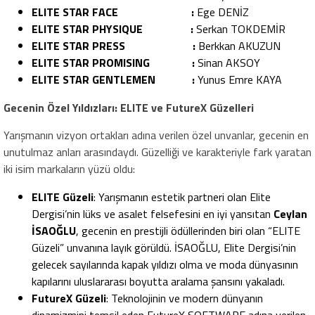
ELITE STAR FACE :
Ege DENİZ
ELITE STAR PHYSIQUE :
Serkan TOKDEMİR
ELITE STAR PRESS :
Berkkan AKUZUN
ELITE STAR PROMISING :
Sinan AKSOY
ELITE STAR GENTLEMEN :
Yunus Emre KAYA
Gecenin Özel Yıldızları: ELITE ve FutureX Güzelleri
Yarışmanın vizyon ortakları adına verilen özel unvanlar, gecenin en
unutulmaz anları arasındaydı. Güzelliği ve karakteriyle fark yaratan
iki isim markaların yüzü oldu:
ELITE Güzeli
: Yarışmanın estetik partneri olan Elite
Dergisi’nin lüks ve asalet felsefesini en iyi yansıtan
Ceylan
İSAOĞLU
, gecenin en prestijli ödüllerinden biri olan “ELITE
Güzeli” unvanına layık görüldü. İSAOĞLU, Elite Dergisi’nin
gelecek sayılarında kapak yıldızı olma ve moda dünyasının
kapılarını uluslararası boyutta aralama şansını yakaladı.
FutureX Güzeli
: Teknolojinin ve modern dünyanın