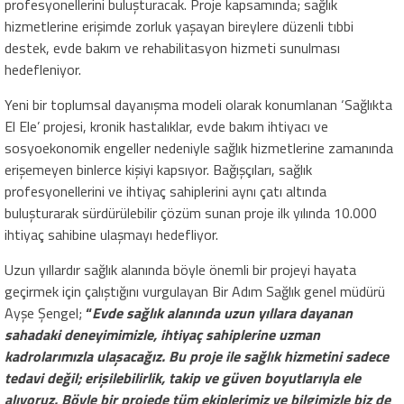
profesyonellerini buluşturacak. Proje kapsamında; sağlık
hizmetlerine erişimde zorluk yaşayan bireylere düzenli tıbbi
destek, evde bakım ve rehabilitasyon hizmeti sunulması
hedefleniyor.
Yeni bir toplumsal dayanışma modeli olarak konumlanan ‘Sağlıkta
El Ele’ projesi, kronik hastalıklar, evde bakım ihtiyacı ve
sosyoekonomik engeller nedeniyle sağlık hizmetlerine zamanında
erişemeyen binlerce kişiyi kapsıyor. Bağışçıları, sağlık
profesyonellerini ve ihtiyaç sahiplerini aynı çatı altında
buluşturarak sürdürülebilir çözüm sunan proje ilk yılında 10.000
ihtiyaç sahibine ulaşmayı hedefliyor.
Uzun yıllardır sağlık alanında böyle önemli bir projeyi hayata
geçirmek için çalıştığını vurgulayan Bir Adım Sağlık genel müdürü
Ayşe Şengel;
“
Evde sağlık alanında uzun yıllara dayanan
sahadaki deneyimimizle, ihtiyaç sahiplerine uzman
kadrolarımızla ulaşacağız. Bu proje ile sağlık hizmetini sadece
tedavi değil; erişilebilirlik, takip ve güven boyutlarıyla ele
alıyoruz. Böyle bir projede tüm ekiplerimiz ve bilgimizle biz de