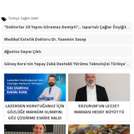
Türkiye Sağlık Vakfı
“Doktorlar 20 Yaşını Göremez Demişti”… Ispartalı Çağlar Özyiğit’in Derya Bedavacı Buluşması Duygulandırdı
Medikal Estetik Doktoru Dr. Yasemin Savaş
Ağustos Sayısı Çıktı
Güney Kore’nin Yapay Zekâ Destekli Yürüme Teknolojisi Türkiye’de
LAZERDEN KORKTUĞUNUZ İÇIN
ERZURUM’UN LEZZET
GÖZLÜĞE MAHKÛM OLMAYIN:
MARKASI HEDEF BÜYÜTTÜ
GÖZ ÇIZDIRME ESKIDE KALDI