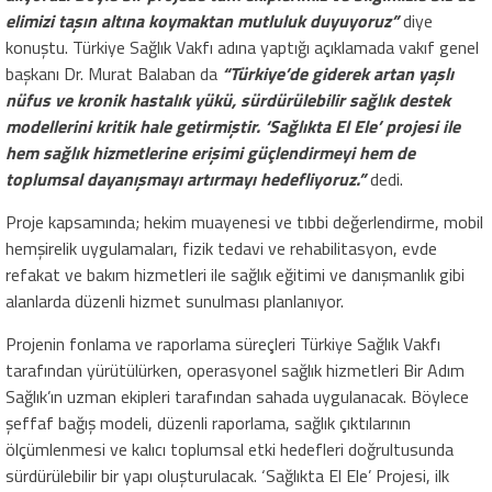
elimizi taşın altına koymaktan mutluluk duyuyoruz”
diye
konuştu. Türkiye Sağlık Vakfı adına yaptığı açıklamada vakıf genel
başkanı Dr. Murat Balaban da
“Türkiye’de giderek artan yaşlı
nüfus ve kronik hastalık yükü, sürdürülebilir sağlık destek
modellerini kritik hale getirmiştir. ‘Sağlıkta El Ele’ projesi ile
hem sağlık hizmetlerine erişimi güçlendirmeyi hem de
toplumsal dayanışmayı artırmayı hedefliyoruz.”
dedi.
Proje kapsamında; hekim muayenesi ve tıbbi değerlendirme, mobil
hemşirelik uygulamaları, fizik tedavi ve rehabilitasyon, evde
refakat ve bakım hizmetleri ile sağlık eğitimi ve danışmanlık gibi
alanlarda düzenli hizmet sunulması planlanıyor.
Projenin fonlama ve raporlama süreçleri Türkiye Sağlık Vakfı
tarafından yürütülürken, operasyonel sağlık hizmetleri Bir Adım
Sağlık’ın uzman ekipleri tarafından sahada uygulanacak. Böylece
şeffaf bağış modeli, düzenli raporlama, sağlık çıktılarının
ölçümlenmesi ve kalıcı toplumsal etki hedefleri doğrultusunda
sürdürülebilir bir yapı oluşturulacak. ‘Sağlıkta El Ele’ Projesi, ilk