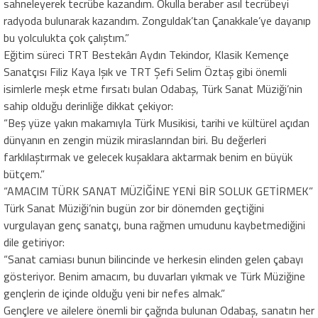
sahneleyerek tecrübe kazandım. Okulla beraber asıl tecrübeyi
radyoda bulunarak kazandım. Zonguldak’tan Çanakkale’ye dayanıp
bu yolculukta çok çalıştım.”
Eğitim süreci TRT Bestekârı Aydın Tekindor, Klasik Kemençe
Sanatçısı Filiz Kaya Işık ve TRT Şefi Selim Öztaş gibi önemli
isimlerle meşk etme fırsatı bulan Odabaş, Türk Sanat Müziği’nin
sahip olduğu derinliğe dikkat çekiyor:
“Beş yüze yakın makamıyla Türk Musikisi, tarihi ve kültürel açıdan
dünyanın en zengin müzik miraslarından biri. Bu değerleri
farklılaştırmak ve gelecek kuşaklara aktarmak benim en büyük
bütçem.”
“AMACIM TÜRK SANAT MÜZİĞİNE YENİ BİR SOLUK GETİRMEK”
Türk Sanat Müziği’nin bugün zor bir dönemden geçtiğini
vurgulayan genç sanatçı, buna rağmen umudunu kaybetmediğini
dile getiriyor:
“Sanat camiası bunun bilincinde ve herkesin elinden gelen çabayı
gösteriyor. Benim amacım, bu duvarları yıkmak ve Türk Müziğine
gençlerin de içinde olduğu yeni bir nefes almak.”
Gençlere ve ailelere önemli bir çağrıda bulunan Odabaş, sanatın her