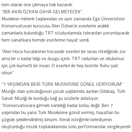
isim olarak öne çıkmaya hak kazandı.
“BİR AKIN ÖZKAN DAHA GELMEYECEK”
Musikinin mihenk taşlarından ve aynı zamanda Ege Üniversitesi
Konservatuvarı kurucusu Akın Özkan’ın eserlerini aralıklı
zamanlarla bulunduğu TRT stüdyolarında tekrardan yorumlayarak
hem sanatkara hemde eserlerine hayat verdi.
“Akın Hoca hocalarımın hocasıdır eserleri bir sınav niteliğinde zor
ama bir o kadar bilgi ve duygu içerir. TRT radyoları ve okulumuz
için çok kıymetli bir insan. O eserleri ile hep bizimle Ruhu şad
olsun”
“7 YAŞIMDAN BERİ TÜRK MUSİKİSİNE GÖNÜL VERİYORUM”
Müziğe olan yolculuğunun çocuk yaşlarında ayrılan Odabaş, Türk
Sanat Müziği ile kurduğu bağ şu sözlerle anlatıyor:
“Konservatuvara girmek sanıldığı kadar kolay değil. Ben 7
yaşımdan bu yana Türk Musikisine gönül vermiş, hayatları bu
çizgide şekillendirilmiş biriyim. Kendi isteğimle belediyenin
oluşturduğu müzik topluluklarında solo performanslar sergileyerek