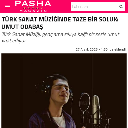
TÜRK SANAT MÜZİĞİNDE TAZE BİR SOLUK:
UMUT ODABAŞ
Türk Sanat Müziği, genç ama sıkıya bağlı bir sesle umut
vaat ediyor.
27 Aralık 2025 - 1:30 'de eklendi.