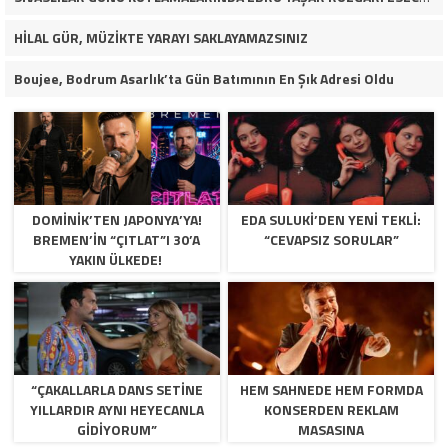
HİLAL GÜR, MÜZİKTE YARAYI SAKLAYAMAZSINIZ
Boujee, Bodrum Asarlık’ta Gün Batımının En Şık Adresi Oldu
DOMINIK’TEN JAPONYA’YA!
EDA SULUKI’DEN YENI TEKLI:
BREMEN’IN “ÇITLAT”I 30’A
“CEVAPSIZ SORULAR”
YAKIN ÜLKEDE!
“ÇAKALLARLA DANS SETINE
HEM SAHNEDE HEM FORMDA
YILLARDIR AYNI HEYECANLA
KONSERDEN REKLAM
GIDIYORUM”
MASASINA