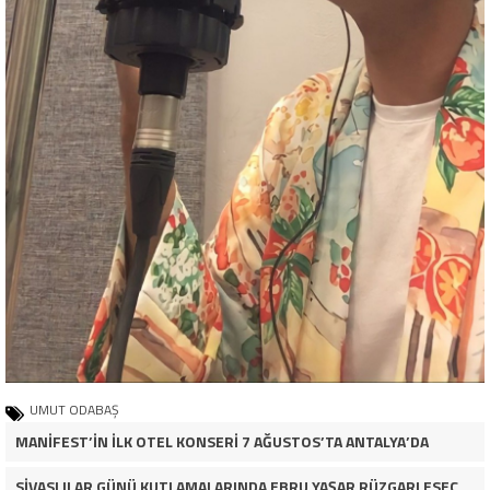
UMUT ODABAŞ
MANİFEST’İN İLK OTEL KONSERİ 7 AĞUSTOS’TA ANTALYA’DA
SİVASLILAR GÜNÜ KUTLAMALARINDA EBRU YAŞAR RÜZGARI ESECEK!