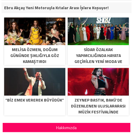
Ebru Akçay Yeni Motoruyla Kıtalar Arası İşlere Koşuyor!
MELISA ÖZMEN, DOĞUM
SIDAR ÖZALKAK
GÜNÜNDE ŞIKLIĞIYLA GÖZ
YAPIMCILIĞINDA HAYATA
KAMAŞTIRDI
GEÇIRILEN YENI MODA VE
YETENEK PROGRAMI
SEK8Z,YAKINDA IZLIYICI ILE
BULUŞUYOR.
“BİZ EMEK VEREREK BÜYÜDÜK”
ZEYNEP BASTIK, BAKÜ’DE
DÜZENLENEN ULUSLARARASI
MÜZIK FESTIVALINDE
BINLERCE MÜZIKSEVERLE
BULUŞTU.
Hakkımızda