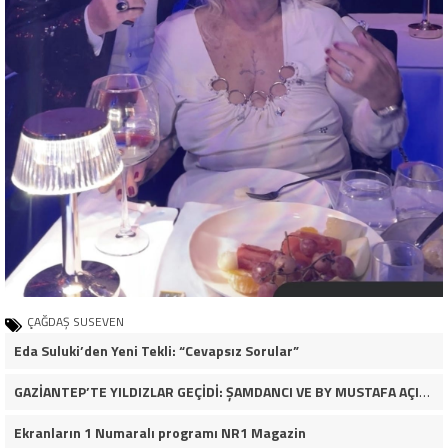
ÇAĞDAŞ SUSEVEN
Eda Suluki’den Yeni Tekli: “Cevapsız Sorular”
GAZİANTEP’TE YILDIZLAR GEÇİDİ: ŞAMDANCI VE BY MUSTAFA AÇILIŞI İLE GREEN PARK’TA GÖRKEMLİ GALA
Ekranların 1 Numaralı programı NR1 Magazin