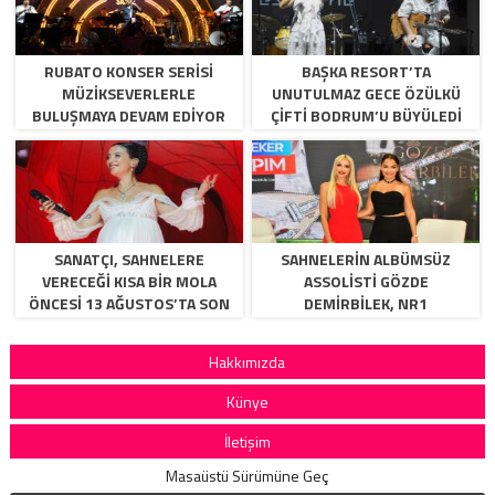
RUBATO KONSER SERISI
BAŞKA RESORT’TA
MÜZIKSEVERLERLE
UNUTULMAZ GECE ÖZÜLKÜ
BULUŞMAYA DEVAM EDIYOR
ÇIFTI BODRUM’U BÜYÜLEDI
SANATÇI, SAHNELERE
SAHNELERİN ALBÜMSÜZ
VERECEĞİ KISA BİR MOLA
ASSOLİSTİ GÖZDE
ÖNCESİ 13 AĞUSTOS’TA SON
DEMİRBİLEK, NR1
KEZ HARBİYE’DE OLACAK!
MAGAZİN’DE: “SON ASSOLİST
OLARAK VAR OLACAĞIM!”
Hakkımızda
Künye
İletişim
Masaüstü Sürümüne Geç