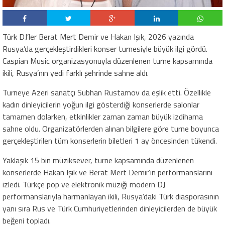
Türk DJ’ler Berat Mert Demir ve Hakan Işık, 2026 yazında
Rusya’da gerçekleştirdikleri konser turnesiyle büyük ilgi gördü.
Caspian Music organizasyonuyla düzenlenen turne kapsamında
ikili, Rusya’nın yedi farklı şehrinde sahne aldı.
Turneye Azeri sanatçı Subhan Rustamov da eşlik etti. Özellikle
kadın dinleyicilerin yoğun ilgi gösterdiği konserlerde salonlar
tamamen dolarken, etkinlikler zaman zaman büyük izdihama
sahne oldu. Organizatörlerden alınan bilgilere göre turne boyunca
gerçekleştirilen tüm konserlerin biletleri 1 ay öncesinden tükendi.
Yaklaşık 15 bin müziksever, turne kapsamında düzenlenen
konserlerde Hakan Işık ve Berat Mert Demir’in performanslarını
izledi. Türkçe pop ve elektronik müziği modern DJ
performanslarıyla harmanlayan ikili, Rusya’daki Türk diasporasının
yanı sıra Rus ve Türk Cumhuriyetlerinden dinleyicilerden de büyük
beğeni topladı.