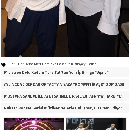
Türk DJ’ler Berat Mert Demir ve Hakan Işık Rusya’yı Salladı
M Lisa ve Dolu Kadehi Ters Tut’tan Yeni İş Birliği: “Vişne”
AYLİNCE VE SERDAR ORTAÇ’TAN YAZA “ROMANTİK AŞK” BOMBASI!
MUSTAFA SANDAL İLE AYNI SAHNEDE PARLADI: AFRA’YA HARBİYE’DE BÜYÜK ALKIŞ
Rubato Konser Serisi Müzikseverlerle Buluşmaya Devam Ediyor