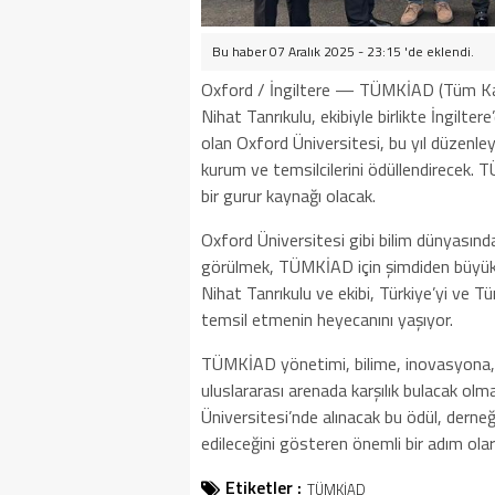
Bu haber 07 Aralık 2025 - 23:15 'de eklendi.
Oxford / İngiltere — TÜMKİAD (Tüm Kalkı
Nihat Tanrıkulu, ekibiyle birlikte İngilte
olan Oxford Üniversitesi, bu yıl düzenley
kurum ve temsilcilerini ödüllendirecek. 
bir gurur kaynağı olacak.
Oxford Üniversitesi gibi bilim dünyasında
görülmek, TÜMKİAD için şimdiden büyük bi
Nihat Tanrıkulu ve ekibi, Türkiye’yi ve Tü
temsil etmenin heyecanını yaşıyor.
TÜMKİAD yönetimi, bilime, inovasyona, gi
uluslararası arenada karşılık bulacak ol
Üniversitesi’nde alınacak bu ödül, derneğ
edileceğini gösteren önemli bir adım ola
Etiketler :
TÜMKİAD