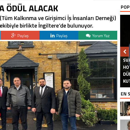
A ÖDÜL ALACAK
POP
Tüm Kalkınma ve Girişimci İş İnsanları Derneği)
kibiyle birlikte İngiltere’de bulunuyor.
Paylaş
Paylaş
Yorum Yaz
SV
HO
M
İ
DÜ
AS
DU
A
A
PA
KU
EN 