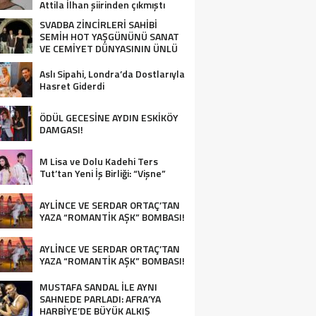
Attila İlhan şiirinden çıkmıştı
sanki”
SVADBA ZİNCİRLERİ SAHİBİ
SEMİH HOT YAŞGÜNÜNÜ SANAT
VE CEMİYET DÜNYASININ ÜNLÜ
İSİMLERİYLE KUTLADI!
Aslı Sipahi, Londra’da Dostlarıyla
Hasret Giderdi
ÖDÜL GECESİNE AYDIN ESKİKÖY
DAMGASI!
M Lisa ve Dolu Kadehi Ters
Tut’tan Yeni İş Birliği: “Vişne”
AYLİNCE VE SERDAR ORTAÇ’TAN
YAZA “ROMANTİK AŞK” BOMBASI!
AYLİNCE VE SERDAR ORTAÇ’TAN
YAZA “ROMANTİK AŞK” BOMBASI!
MUSTAFA SANDAL İLE AYNI
SAHNEDE PARLADI: AFRA’YA
HARBİYE’DE BÜYÜK ALKIŞ