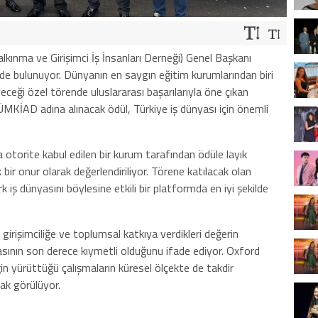
nma ve Girişimci İş İnsanları Derneği) Genel Başkanı
re’de bulunuyor. Dünyanın en saygın eğitim kurumlarından biri
eceği özel törende uluslararası başarılarıyla öne çıkan
TÜMKİAD adına alınacak ödül, Türkiye iş dünyası için önemli
 otorite kabul edilen bir kurum tarafından ödüle layık
r onur olarak değerlendiriliyor. Törene katılacak olan
rk iş dünyasını böylesine etkili bir platformda en iyi şekilde
rişimciliğe ve toplumsal katkıya verdikleri değerin
masının son derece kıymetli olduğunu ifade ediyor. Oxford
in yürüttüğü çalışmaların küresel ölçekte de takdir
rak görülüyor.