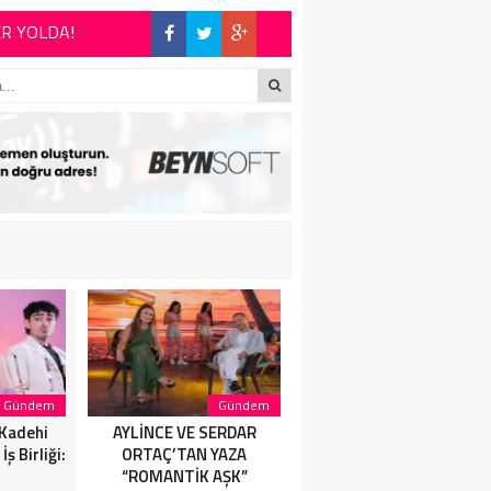
 şiirinden çıkmıştı
İYET DÜNYASININ
E BÜYÜK ALKIŞ
Gündem
Gündem
Magazin
 Kadehi
AYLİNCE VE SERDAR
AYLİNCE VE SERDAR
ş Birliği:
ORTAÇ’TAN YAZA
ORTAÇ’TAN YAZA
“ROMANTİK AŞK”
“ROMANTİK AŞK”