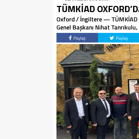
İlhan şiirinden çıkmıştı
CEMİYET DÜNYASININ
TÜMKİAD OXFORD’D
sanki”
ÜNLÜ İSİMLERİYLE
KUTLADI!
Oxford / İngiltere — TÜMKİAD (
Genel Başkanı Nihat Tanrıkulu, e
Paylaş
Paylaş