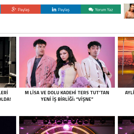
Paylaş
Paylaş
Yorum Yaz
LERİ
M LISA VE DOLU KADEHI TERS TUT’TAN
AYL
OLDA!
YENI İŞ BIRLIĞI: “VIŞNE”