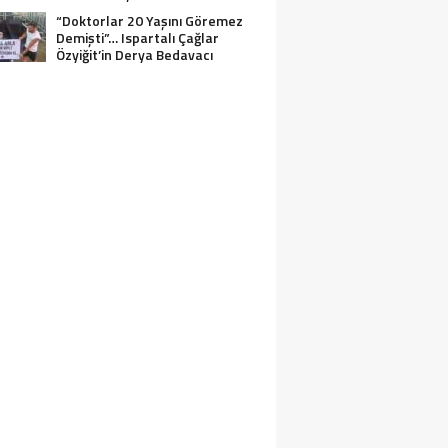
“Doktorlar 20 Yaşını Göremez
Demişti”… Ispartalı Çağlar
Özyiğit’in Derya Bedavacı
Buluşması Duygulandırdı