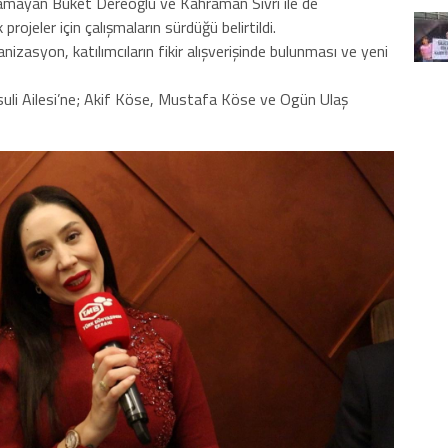
lamayan Buket Dereoğlu ve Kahraman Sivri ile de
jeler için çalışmaların sürdüğü belirtildi.
zasyon, katılımcıların fikir alışverişinde bulunması ve yeni
asuli Ailesi’ne; Akif Köse, Mustafa Köse ve Ogün Ulaş