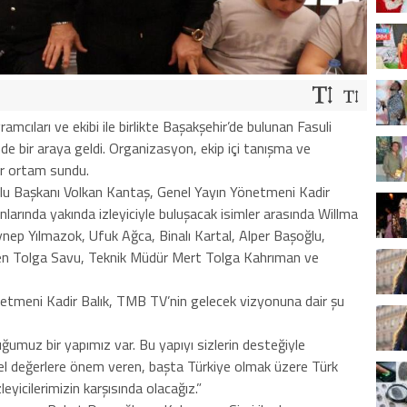
mcıları ve ekibi ile birlikte Başakşehir’de bulunan Fasuli
de bir araya geldi. Organizasyon, ekip içi tanışma ve
ir ortam sundu.
u Başkanı Volkan Kantaş, Genel Yayın Yönetmeni Kadir
anlarında yakında izleyiciyle buluşacak isimler arasında Willma
nep Yılmazok, Ufuk Ağca, Binalı Kartal, Alper Başoğlu,
n Tolga Savu, Teknik Müdür Mert Tolga Kahrıman ve
tmeni Kadir Balık, TMB TV’nin gelecek vizyonuna dair şu
ğumuz bir yapımız var. Bu yapıyı sizlerin desteğiyle
rel değerlere önem veren, başta Türkiye olmak üzere Türk
eyicilerimizin karşısında olacağız.”