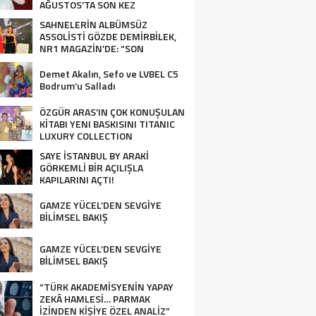
AĞUSTOS’TA SON KEZ
HARBİYE’DE OLACAK!
SAHNELERİN ALBÜMSÜZ
ASSOLİSTİ GÖZDE DEMİRBİLEK,
NR1 MAGAZİN’DE: “SON
ASSOLİST OLARAK VAR
OLACAĞIM!”
Demet Akalın, Sefo ve LVBEL C5
Bodrum’u Salladı
ÖZGÜR ARAS’IN ÇOK KONUŞULAN
KİTABI YENI BASKISINI TITANIC
LUXURY COLLECTION
BODRUM’DA KUTLADI
SAYE İSTANBUL BY ARAKİ
GÖRKEMLİ BİR AÇILIŞLA
KAPILARINI AÇTI!
GAMZE YÜCEL’DEN SEVGİYE
BİLİMSEL BAKIŞ
GAMZE YÜCEL’DEN SEVGİYE
BİLİMSEL BAKIŞ
“TÜRK AKADEMİSYENİN YAPAY
ZEKÂ HAMLESİ… PARMAK
İZİNDEN KİŞİYE ÖZEL ANALİZ”