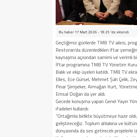
Bu haber 17 Mart 2026 - 18:25 'de eklendi.
Geçtiğimiz günlerde TMB TV ailesi, progra
Restoran’da düzenledikleri iftar yemeğin
kaynaşma açısından samimi ve verimli b
İftar programına TMB TV Yönetim Kurul
Balık ve ekip üyeleri katıldı. TMB TV ekr
Elles, Ece Gürsel, Mehmet Şah Çelik, Zey
Pınar Şimşeker, Armağan Kurt, Yönetme
Emsal Doğan da yer aldı.
Gecede konuşma yapan Genel Yayın Yöne
ifadeleri kullandı:
“Ortağımla birlikte büyütmeye hazır oldu
geliştireceğiz. Toplum ahlakına ve kültü
dünyasında da ses getirecek projelerle izl