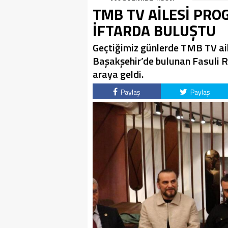
SON KEZ HARBİYE’DE
MAGAZİN’DE: “SON
TMB TV AİLESİ PRO
OLACAK!
ASSOLİST OLARAK VAR
OLACAĞIM!”
İFTARDA BULUŞTU
Geçtiğimiz günlerde TMB TV ailes
Başakşehir’de bulunan Fasuli R
araya geldi.
Paylaş
Paylaş