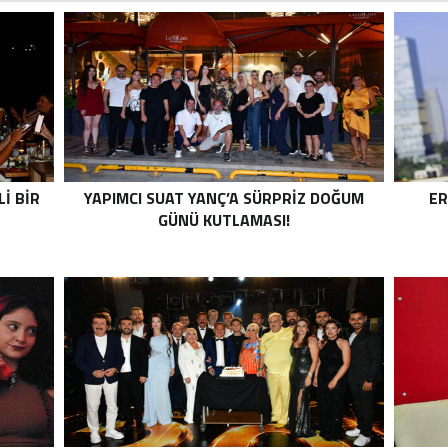
İ BİR
YAPIMCI SUAT YANÇ’A SÜRPRIZ DOĞUM
ER
GÜNÜ KUTLAMASI!