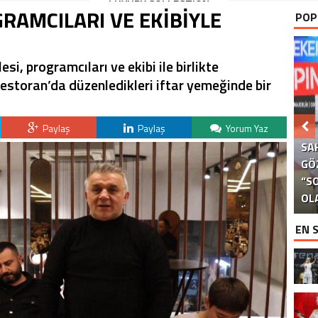
LUXURY COLLECTION
GRAMCILARI VE EKİBİYLE
POP
BODRUM’DA KUTLADI
i, programcıları ve ekibi ile birlikte
estoran’da düzenledikleri iftar yemeğinde bir
Paylaş
Paylaş
Yorum Yaz
SA
GÖ
S
“S
Kİ
B
G
G
OL
EN 