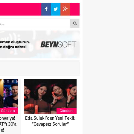
!
Gündem
Gündem
Magazin
onya’ya!
Eda Suluki’den Yeni Tekli:
Eda Suluki’den Yeni Tekli:
T”ı 30’a
“Cevapsız Sorular”
“Cevapsız Sorular”
de!