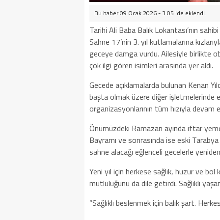
Bu haber 09 Ocak 2026 - 3:05 'de eklendi.
Tarihi Ali Baba Balık Lokantası’nın sahi
Sahne 17’nin 3. yıl kutlamalarına kızlarıyl
geceye damga vurdu. Ailesiyle birlikte ob
çok ilgi gören isimleri arasında yer aldı.
Gecede açıklamalarda bulunan Kenan Yıldı
başta olmak üzere diğer işletmelerinde 
organizasyonlarının tüm hızıyla devam ett
Önümüzdeki Ramazan ayında iftar yemekl
Bayramı ve sonrasında ise eski Tarabya g
sahne alacağı eğlenceli gecelerle yeniden
Yeni yıl için herkese sağlık, huzur ve bol 
mutluluğunu da dile getirdi. Sağlıklı ya
“Sağlıklı beslenmek için balık şart. Herk