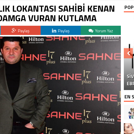
LIK LOKANTASI SAHİBİ KENAN
POP
E DAMGA VURAN KUTLAMA
Paylaş
Paylaş
Yorum Yaz
Sİ
DO
“Ç
EB
EN 