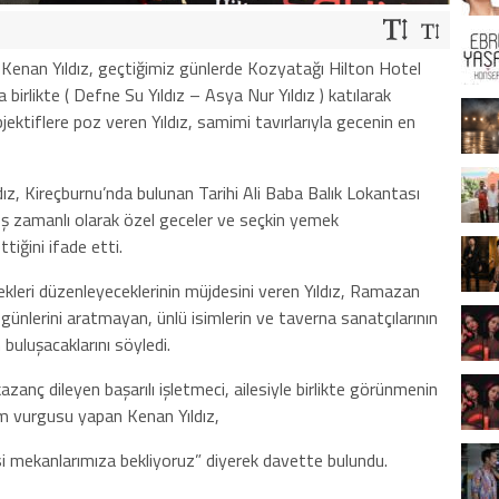
bi Kenan Yıldız, geçtiğimiz günlerde Kozyatağı Hilton Hotel
a birlikte ( Defne Su Yıldız – Asya Nur Yıldız ) katılarak
jektiflere poz veren Yıldız, samimi tavırlarıyla gecenin en
z, Kireçburnu’nda bulunan Tarihi Ali Baba Balık Lokantası
eş zamanlı olarak özel geceler ve seçkin yemek
iğini ifade etti.
eri düzenleyeceklerinin müjdesini veren Yıldız, Ramazan
ünlerini aratmayan, ünlü isimlerin ve taverna sanatçılarının
 buluşacaklarını söyledi.
kazanç dileyen başarılı işletmeci, ailesiyle birlikte görünmenin
şam vurgusu yapan Kenan Yıldız,
esi mekanlarımıza bekliyoruz” diyerek davette bulundu.