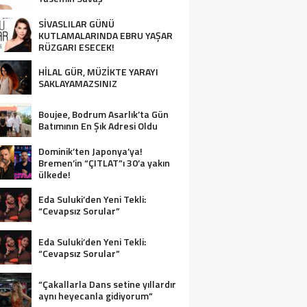
SİVASLILAR GÜNÜ
KUTLAMALARINDA EBRU YAŞAR
RÜZGARI ESECEK!
HİLAL GÜR, MÜZİKTE YARAYI
SAKLAYAMAZSINIZ
Boujee, Bodrum Asarlık’ta Gün
Batımının En Şık Adresi Oldu
Dominik’ten Japonya’ya!
Bremen’in “ÇITLAT”ı 30’a yakın
ülkede!
Eda Suluki’den Yeni Tekli:
“Cevapsız Sorular”
Eda Suluki’den Yeni Tekli:
“Cevapsız Sorular”
“Çakallarla Dans setine yıllardır
aynı heyecanla gidiyorum”