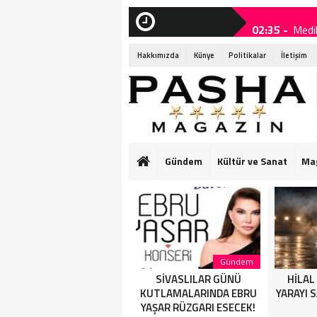
02:35 -
Medi
SON
DAKİKA
21:40 -
SİV
Hakkımızda
Künye
Politikalar
İletişim
19:25 -
HİLA
19:10 -
Bouje
19:05 -
Domi
19:00 -
Eda S
Gündem
Kültür ve Sanat
Ma
19:00 -
Eda S
18:25 -
“Çaka
Sağlık
Gündem
Medikal Estetik Doktoru
SİVASLILAR GÜNÜ
HİLAL
Dr. Yasemin Savaş
KUTLAMALARINDA EBRU
YARAYI 
YAŞAR RÜZGARI ESECEK!