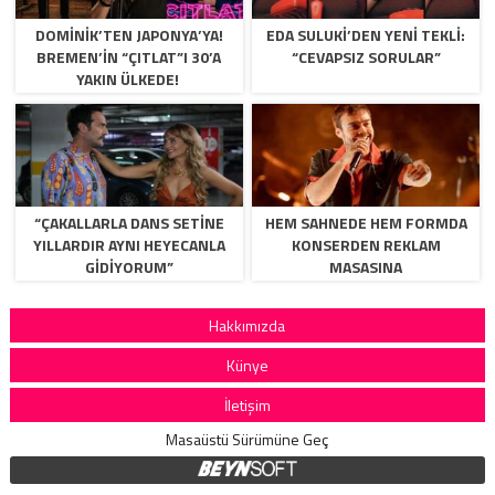
DOMINIK’TEN JAPONYA’YA!
EDA SULUKI’DEN YENI TEKLI:
BREMEN’IN “ÇITLAT”I 30’A
“CEVAPSIZ SORULAR”
YAKIN ÜLKEDE!
“ÇAKALLARLA DANS SETINE
HEM SAHNEDE HEM FORMDA
YILLARDIR AYNI HEYECANLA
KONSERDEN REKLAM
GIDIYORUM”
MASASINA
Hakkımızda
Künye
İletişim
Masaüstü Sürümüne Geç