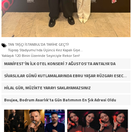
TAN TAŞÇI İSTANBUL’DA TARİHE GEÇTİ!
Tüpraş Stadyumu’nda Üçüncü Kez Kapalı Gişe…
Yaklaşık 120 Binin Üzerinde Seyirciyle Rekor Seri!
MANİFEST’İN İLK OTEL KONSERİ 7 AĞUSTOS’TA ANTALYA’DA
SİVASLILAR GÜNÜ KUTLAMALARINDA EBRU YAŞAR RÜZGARI ESECEK!
HİLAL GÜR, MÜZİKTE YARAYI SAKLAYAMAZSINIZ
Boujee, Bodrum Asarlık’ta Gün Batımının En Şık Adresi Oldu