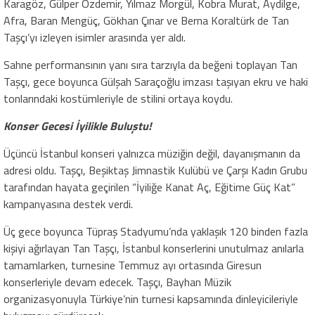
Karagöz, Gülper Özdemir, Yılmaz Morgül, Kobra Murat, Aydilge,
Afra, Baran Mengüç, Gökhan Çınar ve Berna Koraltürk de Tan
Taşçı’yı izleyen isimler arasında yer aldı.
Sahne performansının yanı sıra tarzıyla da beğeni toplayan Tan
Taşçı, gece boyunca Gülşah Saraçoğlu imzası taşıyan ekru ve haki
tonlarındaki kostümleriyle de stilini ortaya koydu.
Konser Gecesi İyilikle Buluştu!
Üçüncü İstanbul konseri yalnızca müziğin değil, dayanışmanın da
adresi oldu. Taşçı, Beşiktaş Jimnastik Kulübü ve Çarşı Kadın Grubu
tarafından hayata geçirilen “İyiliğe Kanat Aç, Eğitime Güç Kat”
kampanyasına destek verdi.
Üç gece boyunca Tüpraş Stadyumu’nda yaklaşık 120 binden fazla
kişiyi ağırlayan Tan Taşçı, İstanbul konserlerini unutulmaz anılarla
tamamlarken, turnesine Temmuz ayı ortasında Giresun
konserleriyle devam edecek. Taşçı, Bayhan Müzik
organizasyonuyla Türkiye’nin turnesi kapsamında dinleyicileriyle