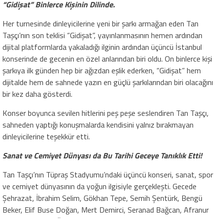
“Gidişat” Binlerce Kişinin Dilinde.
Her turnesinde dinleyicilerine yeni bir şarkı armağan eden Tan
Taşçı’nın son teklisi “Gidişat”, yayınlanmasının hemen ardından
dijital platformlarda yakaladığı ilginin ardından üçüncü İstanbul
konserinde de gecenin en özel anlarından biri oldu. On binlerce kişi
şarkıya ilk günden hep bir ağızdan eşlik ederken, “Gidişat” hem
dijitalde hem de sahnede yazın en güçlü şarkılarından biri olacağını
bir kez daha gösterdi.
Konser boyunca sevilen hitlerini peş peşe seslendiren Tan Taşçı,
sahneden yaptığı konuşmalarda kendisini yalnız bırakmayan
dinleyicilerine teşekkür etti.
Sanat ve Cemiyet Dünyası da Bu Tarihi Geceye Tanıklık Etti!
Tan Taşçı’nın Tüpraş Stadyumu’ndaki üçüncü konseri, sanat, spor
ve cemiyet dünyasının da yoğun ilgisiyle gerçekleşti. Gecede
Şehrazat, İbrahim Selim, Gökhan Tepe, Semih Şentürk, Bengü
Beker, Elif Buse Doğan, Mert Demirci, Seranad Bağcan, Afranur