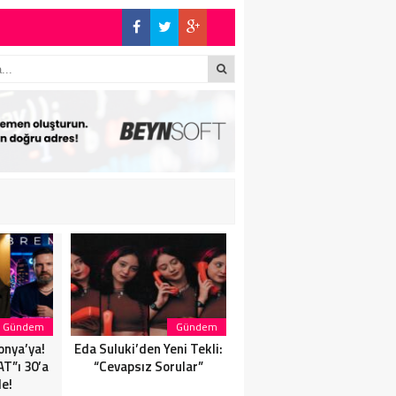
!
Gündem
Gündem
Magazin
onya’ya!
Eda Suluki’den Yeni Tekli:
Eda Suluki’den Yeni Tekli:
T”ı 30’a
“Cevapsız Sorular”
“Cevapsız Sorular”
de!