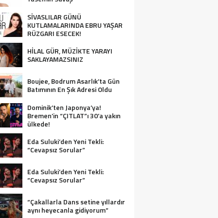
SİVASLILAR GÜNÜ
KUTLAMALARINDA EBRU YAŞAR
RÜZGARI ESECEK!
HİLAL GÜR, MÜZİKTE YARAYI
SAKLAYAMAZSINIZ
Boujee, Bodrum Asarlık’ta Gün
Batımının En Şık Adresi Oldu
Dominik’ten Japonya’ya!
Bremen’in “ÇITLAT”ı 30’a yakın
ülkede!
Eda Suluki’den Yeni Tekli:
“Cevapsız Sorular”
Eda Suluki’den Yeni Tekli:
“Cevapsız Sorular”
“Çakallarla Dans setine yıllardır
aynı heyecanla gidiyorum”