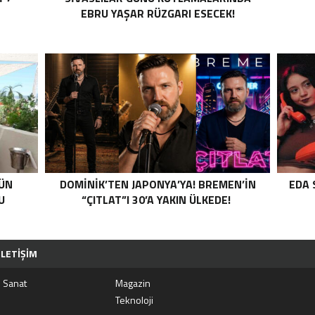
EBRU YAŞAR RÜZGARI ESECEK!
GÜN
DOMINIK’TEN JAPONYA’YA! BREMEN’IN
EDA 
U
“ÇITLAT”I 30’A YAKIN ÜLKEDE!
İLETIŞIM
e Sanat
Magazin
Teknoloji