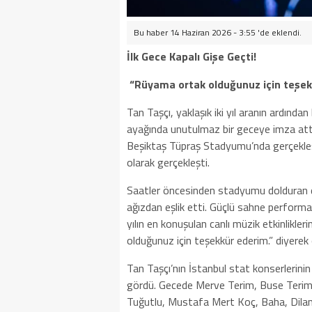
Bu haber 14 Haziran 2026 - 3:55 'de eklendi.
İlk Gece Kapalı Gişe Geçti!
“Rüyama ortak olduğunuz için teşek
Tan Taşçı, yaklaşık iki yıl aranın ardınd
ayağında unutulmaz bir geceye imza att
Beşiktaş Tüpraş Stadyumu’nda gerçekleşen
olarak gerçekleşti.
Saatler öncesinden stadyumu dolduran din
ağızdan eşlik etti. Güçlü sahne performa
yılın en konuşulan canlı müzik etkinlikl
olduğunuz için teşekkür ederim.” diyerek
Tan Taşçı’nın İstanbul stat konserlerini
gördü. Gecede Merve Terim, Buse Terim, 
Tuğutlu, Mustafa Mert Koç, Baha, Dilan 