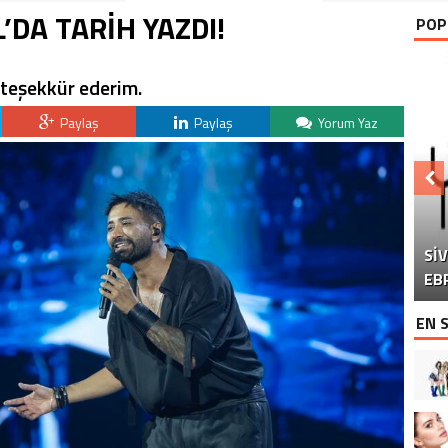
’DA TARİH YAZDI!
POP
teşekkür ederim.
Paylaş
Paylaş
Yorum Yaz
Sİ
DO
“Ç
EB
EN 