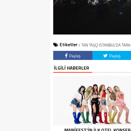
Etiketler :
TAN TAŞÇI İSTANBUL’DA TARİH
Paylaş
Paylaş
İLGİLİ HABERLER
MANİFEST’İN İLK OTEL KONSER