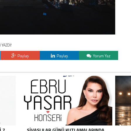
 YAZDI!
Paylaş
Paylaş
Yorum Yaz
İ 7
SİVASLILAR GÜNÜ KUTLAMALARINDA