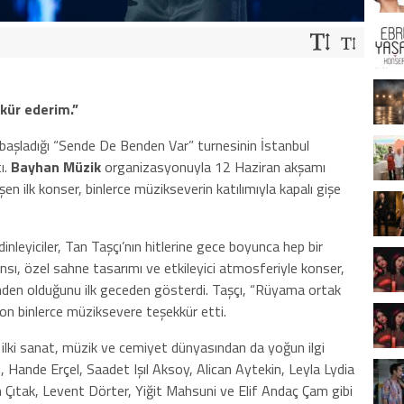
kür ederim.”
an başladığı “Sende De Benden Var” turnesinin İstanbul
ı.
Bayhan Müzik
organizasyonuyla 12 Haziran akşamı
 ilk konser, binlerce müzikseverin katılımıyla kapalı gişe
leyiciler, Tan Taşçı’nın hitlerine gece boyunca hep bir
nsı, özel sahne tasarımı ve etkileyici atmosferiyle konser,
erinden olduğunu ilk geceden gösterdi. Taşçı, “Rüyama ortak
 on binlerce müziksevere teşekkür etti.
n ilki sanat, müzik ve cemiyet dünyasından da yoğun ilgi
Hande Erçel, Saadet Işıl Aksoy, Alican Aytekin, Leyla Lydia
Çıtak, Levent Dörter, Yiğit Mahsuni ve Elif Andaç Çam gibi