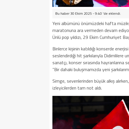
Bu haber 30 Ekim 2025 - 9:40 'de eklendi.
Yeni albümünü önümüzdeki hafta müziks
maratonuna ara vermeden devam ediyor
Ünlü pop yıldızı, 29 Ekim Cumhuriyet Bay
Binlerce kişinin katıldığı konserde enerj
seslendirdiği hit şarkılarıyla Didimliler
sanatçı, konser sırasında hayranlarına s
“Bir dahaki buluşmamızda yeni şarkılarımı
Simge, sevenlerinden büyük alkış alırke
izleyicilerden tam not aldı.