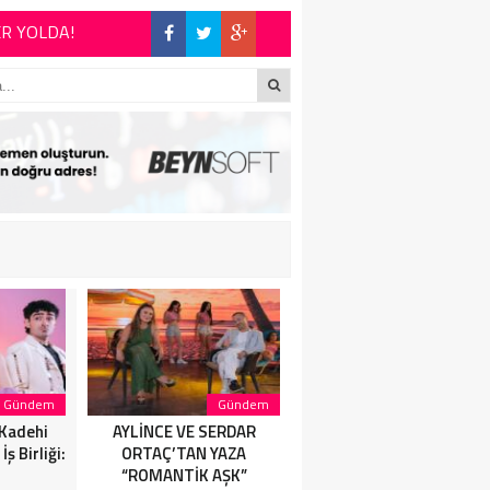
 şiirinden çıkmıştı
İYET DÜNYASININ
E BÜYÜK ALKIŞ
Gündem
Gündem
Magazin
 Kadehi
AYLİNCE VE SERDAR
AYLİNCE VE SERDAR
ş Birliği:
ORTAÇ’TAN YAZA
ORTAÇ’TAN YAZA
“ROMANTİK AŞK”
“ROMANTİK AŞK”