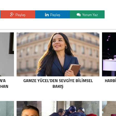
Paylaş
Paylaş
Yorum Yaz
N’A
GAMZE YÜCEL’DEN SEVGİYE BİLİMSEL
HARB
İLHAN
BAKIŞ