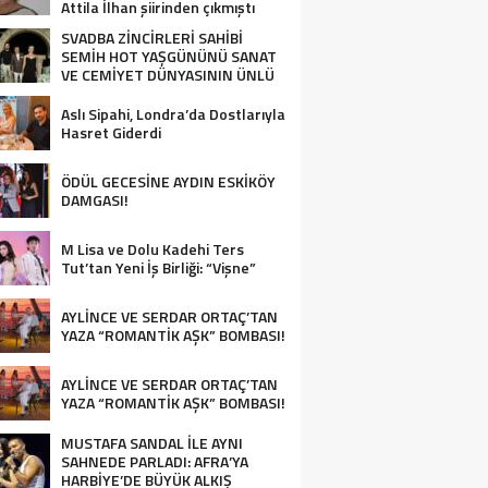
Attila İlhan şiirinden çıkmıştı
sanki”
SVADBA ZİNCİRLERİ SAHİBİ
SEMİH HOT YAŞGÜNÜNÜ SANAT
VE CEMİYET DÜNYASININ ÜNLÜ
İSİMLERİYLE KUTLADI!
Aslı Sipahi, Londra’da Dostlarıyla
Hasret Giderdi
ÖDÜL GECESİNE AYDIN ESKİKÖY
DAMGASI!
M Lisa ve Dolu Kadehi Ters
Tut’tan Yeni İş Birliği: “Vişne”
AYLİNCE VE SERDAR ORTAÇ’TAN
YAZA “ROMANTİK AŞK” BOMBASI!
AYLİNCE VE SERDAR ORTAÇ’TAN
YAZA “ROMANTİK AŞK” BOMBASI!
MUSTAFA SANDAL İLE AYNI
SAHNEDE PARLADI: AFRA’YA
HARBİYE’DE BÜYÜK ALKIŞ