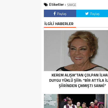
Etiketler :
SİMGE
Paylaş
Paylaş
İLGİLİ HABERLER
KEREM ALIŞIK’TAN ÇOLPAN İLHA
DUYGU YÜKLÜ ŞİİR: “BIR ATTILA 
ŞIIRINDEN ÇIKMIŞTI SANKI”