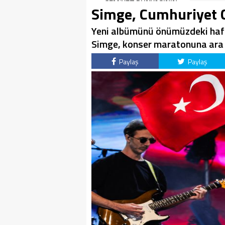
İlhan şiirinden çıkmıştı
CEMİYET DÜNYASININ
Simge, Cumhuriyet C
sanki”
ÜNLÜ İSİMLERİYLE
KUTLADI!
Yeni albümünü önümüzdeki haft
Simge, konser maratonuna ara
Paylaş
Paylaş