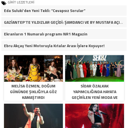
GİRİT LEZZETLERİ
Eda Suluki’den Yeni Tekli: “Cevapsız Sorular”
GAZİANTEP’TE YILDIZLAR GEÇİDİ: ŞAMDANCI VE BY MUSTAFA AÇILIŞI İLE GREEN PARK’TA GÖRKEMLİ GALA
Ekranların 1 Numaralı programı NR1 Magazin
Ebru Akçay Yeni Motoruyla Kıtalar Arası İşlere Koşuyor!
MELISA ÖZMEN, DOĞUM
SIDAR ÖZALKAK
GÜNÜNDE ŞIKLIĞIYLA GÖZ
YAPIMCILIĞINDA HAYATA
KAMAŞTIRDI
GEÇIRILEN YENI MODA VE
YETENEK PROGRAMI
SEK8Z,YAKINDA IZLIYICI ILE
BULUŞUYOR.