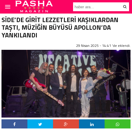
SİDE’DE GİRİT LEZZETLERİ KAŞIKLARDAN
TAŞTI, MÜZİĞİN BÜYÜSÜ APOLLON’DA
YANKILANDI
29 Nisan 2025 - 14:41 'de eklendi.