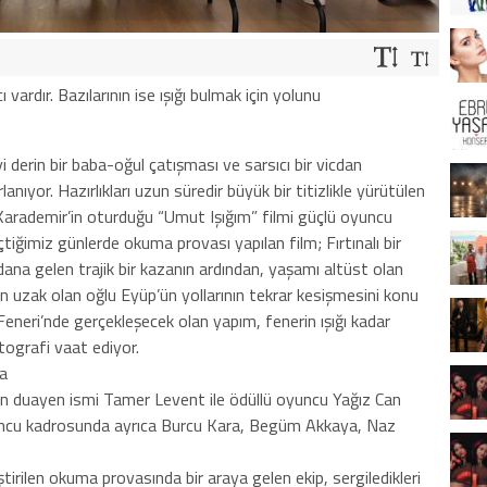
 vardır. Bazılarının ise ışığı bulmak için yolunu
i derin bir baba-oğul çatışması ve sarsıcı bir vicdan
ıyor. Hazırlıkları uzun süredir büyük bir titizlikle yürütülen
rademir’in oturduğu “Umut Işığım” filmi güçlü oyuncu
tiğimiz günlerde okuma provası yapılan film; Fırtınalı bir
na gelen trajik bir kazanın ardından, yaşamı altüst olan
dan uzak olan oğlu Eyüp’ün yollarının tekrar kesişmesini konu
Feneri’nde gerçekleşecek olan yapım, fenerin ışığı kadar
tografi vaat ediyor.
da
ın duayen ismi Tamer Levent ile ödüllü oyuncu Yağız Can
oyuncu kadrosunda ayrıca Burcu Kara, Begüm Akkaya, Naz
irilen okuma provasında bir araya gelen ekip, sergiledikleri