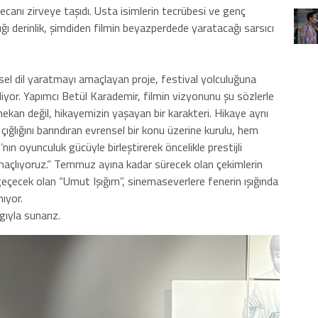
ecanı zirveye taşıdı. Usta isimlerin tecrübesi ve genç
ğı derinlik, şimdiden filmin beyazperdede yaratacağı sarsıcı
rsel dil yaratmayı amaçlayan proje, festival yolculuğuna
yor. Yapımcı Betül Karademir, filmin vizyonunu şu sözlerle
ekan değil, hikayemizin yaşayan bir karakteri. Hikaye aynı
ığlığını barındıran evrensel bir konu üzerine kurulu, hem
n oyunculuk gücüyle birleştirerek öncelikle prestijli
amaçlıyoruz.” Temmuz ayına kadar sürecek olan çekimlerin
çecek olan “Umut Işığım”, sinemaseverlere fenerin ışığında
ıyor.
gıyla sunarız.