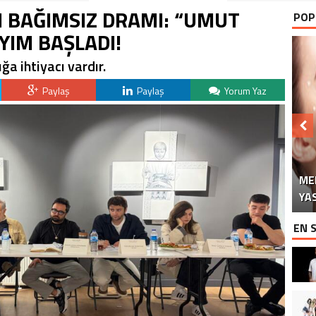
I BAĞIMSIZ DRAMI: “UMUT
POP
AYIM BAŞLADI!
ğa ihtiyacı vardır.
Paylaş
Paylaş
Yorum Yaz
ME
DO
“Ç
S
YA
İM
EN 