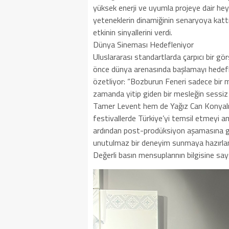
yüksek enerji ve uyumla projeye dair hey
yeteneklerin dinamiğinin senaryoya kattı
etkinin sinyallerini verdi.
Dünya Sineması Hedefleniyor
Uluslararası standartlarda çarpıcı bir gö
önce dünya arenasında başlamayı hedefli
özetliyor: “Bozburun Feneri sadece bir m
zamanda yitip giden bir mesleğin sessiz ç
Tamer Levent hem de Yağız Can Konyalı’nı
festivallerde Türkiye’yi temsil etmeyi 
ardından post-prodüksiyon aşamasına ge
unutulmaz bir deneyim sunmaya hazırlan
Değerli basın mensuplarının bilgisine say