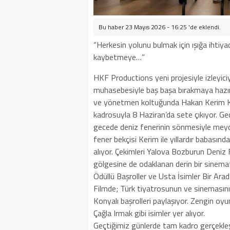
Bu haber 23 Mayıs 2026 - 16:25 'de eklendi.
“Herkesin yolunu bulmak için ışığa ihtiyacı
kaybetmeye…”
HKF Productions yeni projesiyle izleyiciy
muhasebesiyle baş başa bırakmaya hazırlan
ve yönetmen koltuğunda Hakan Kerim Ka
kadrosuyla 8 Haziran’da sete çıkıyor. Geç
gecede deniz fenerinin sönmesiyle meyda
fener bekçisi Kerim ile yıllardır babasın
alıyor. Çekimleri Yalova Bozburun Deniz 
gölgesine de odaklanan derin bir sinema
Ödüllü Başroller ve Usta İsimler Bir Ara
Filmde; Türk tiyatrosunun ve sinemasın
Konyalı başrolleri paylaşıyor. Zengin 
Çağla Irmak gibi isimler yer alıyor.
Geçtiğimiz günlerde tam kadro gerçekleşt