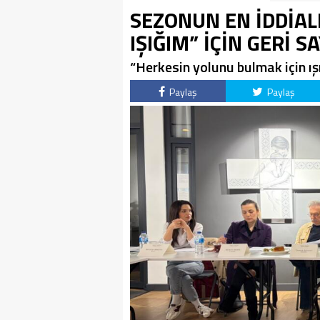
SEZONUN EN İDDİAL
IŞIĞIM” İÇİN GERİ S
“Herkesin yolunu bulmak için ışı
Paylaş
Paylaş