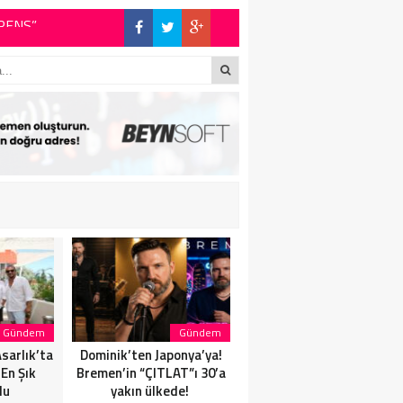
!
Gündem
Gündem
Gündem
sarlık’ta
Dominik’ten Japonya’ya!
Eda Suluki’den Yeni Tekli:
En Şık
Bremen’in “ÇITLAT”ı 30’a
“Cevapsız Sorular”
du
yakın ülkede!