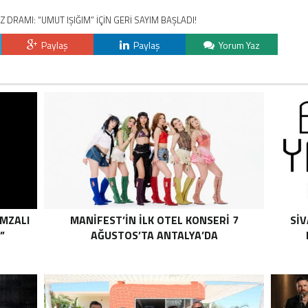
 DRAMI: “UMUT IŞIĞIM” İÇİN GERİ SAYIM BAŞLADI!
Paylaş
Paylaş
Yorum Yaz
İMZALI
MANİFEST’İN İLK OTEL KONSERİ 7
SİV
”
AĞUSTOS’TA ANTALYA’DA