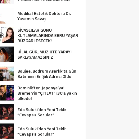
Medikal Estetik Doktoru Dr.
Yasemin Savaş
SİVASLILAR GÜNÜ
KUTLAMALARINDA EBRU YAŞAR
RÜZGARI ESECEK!
HİLAL GÜR, MÜZİKTE YARAYI
SAKLAYAMAZSINIZ
Boujee, Bodrum Asarlık’ta Gün
Batımının En Şık Adresi Oldu
Dominik’ten Japonya’ya!
Bremen’in “ÇITLAT”ı 30’a yakın
ülkede!
Eda Suluki’den Yeni Tekli:
“Cevapsız Sorular”
Eda Suluki’den Yeni Tekli:
“Cevapsız Sorular”