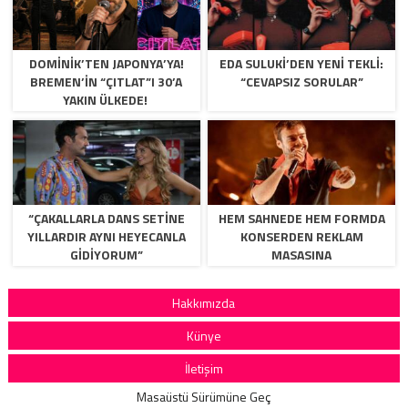
DOMINIK’TEN JAPONYA’YA!
EDA SULUKI’DEN YENI TEKLI:
BREMEN’IN “ÇITLAT”I 30’A
“CEVAPSIZ SORULAR”
YAKIN ÜLKEDE!
“ÇAKALLARLA DANS SETINE
HEM SAHNEDE HEM FORMDA
YILLARDIR AYNI HEYECANLA
KONSERDEN REKLAM
GIDIYORUM”
MASASINA
Hakkımızda
Künye
İletişim
Masaüstü Sürümüne Geç