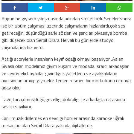
Bugün ne giysem yarışmasında adından söz ettırdı. Seneler sonra
ise bir albüm çalışması uzerınde çalışmalarını hızlandırdı,çok ses
getireceğini düşündüğü şarkı sözleri ve şarkıları piyasaya bomba
gibi düşecek olan Serpil Dilara Helvalı bu günlerde studyo
çaışmalarına hız verdi.
Attığı storylerle insanların keyıf odağı olmayı başarıyor ,Aslen
Sivaslı olan modelımız giyim kuşam ve modada ısrarcı arkadaşları
ve cevredekı bayanlar gıyındıgı kıyafetlerın ve ayakkabıların
aynısından arayıp gıymek ısterken resmen bir moda ıkonu olmaya
aday oldu.
Tavrı,tarzı,dürüstlüğü,guzellıgı,dobralıgı ile arkadaşları arasında
sevılıp sayılıyor.
Canlı muzık dınlemek en sevdıgı hobıler arasında karaoke uğrak
mekanları olan Serpil Dilara yakında dijitallerde.