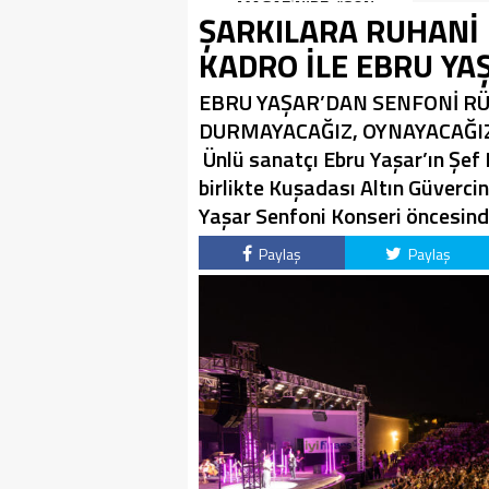
SON KEZ HARBİYE’DE
MAGAZİN’DE: “SON
ŞARKILARA RUHANİ 
OLACAK!
ASSOLİST OLARAK VAR
OLACAĞIM!”
KADRO İLE EBRU YA
EBRU YAŞAR’DAN SENFONİ RÜZ
DURMAYACAĞIZ, OYNAYACAĞIZ
Ünlü sanatçı Ebru Yaşar’ın Şe
birlikte Kuşadası Altın Güverci
Yaşar Senfoni Konseri öncesin
Paylaş
Paylaş