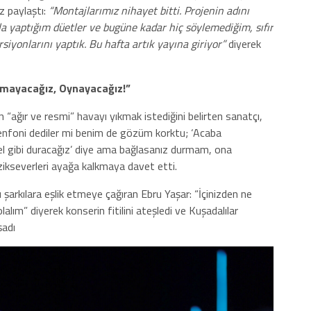
ez paylaştı:
“Montajlarımız nihayet bitti. Projenin adını
a yaptığım düetler ve bugüne kadar hiç söylemediğim, sıfır
rsiyonlarını yaptık. Bu hafta artık yayına giriyor”
diyerek
urmayacağız, Oynayacağız!”
 “ağır ve resmi” havayı yıkmak istediğini belirten sanatçı,
 “Senfoni dediler mi benim de gözüm korktu; ‘Acaba
 gibi duracağız’ diye ama bağlasanız durmam, ona
ikseverleri ayağa kalkmaya davet etti.
şarkılara eşlik etmeye çağıran Ebru Yaşar: “İçinizden ne
alım” diyerek konserin fitilini ateşledi ve Kuşadalılar
şadı