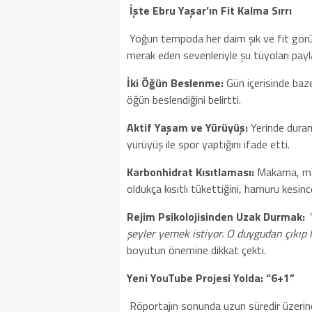
İşte Ebru Yaşar’ın Fit Kalma Sırrı
Yoğun tempoda her daim şık ve fit gör
merak eden sevenleriyle şu tüyoları payl
İki Öğün Beslenme:
Gün içerisinde baz
öğün beslendiğini belirtti.
Aktif Yaşam ve Yürüyüş:
Yerinde duram
yürüyüş ile spor yaptığını ifade etti.
Karbonhidrat Kısıtlaması:
Makarna, man
oldukça kısıtlı tükettiğini, hamuru kesinc
Rejim Psikolojisinden Uzak Durmak:
şeyler yemek istiyor. O duygudan çıkıp
boyutun önemine dikkat çekti.
Yeni YouTube Projesi Yolda: “6+1”
Röportajın sonunda uzun süredir üzerind