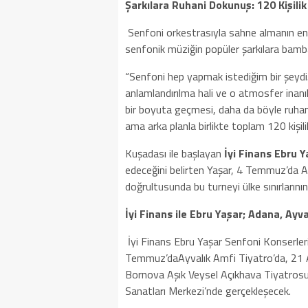
Şarkılara Ruhani Dokunuş: 120 Kişili
Senfoni orkestrasıyla sahne almanın en 
senfonik müziğin popüler şarkılara bamba
“Senfoni hep yapmak istediğim bir şeydi. 
anlamlandırılma hali ve o atmosfer inanı
bir boyuta geçmesi, daha da böyle ruhani
ama arka planla birlikte toplam 120 kişili
Kuşadası ile başlayan
İyi Finans Ebru 
edeceğini belirten Yaşar, 4 Temmuz’da Ad
doğrultusunda bu turneyi ülke sınırlarının
İyi Finans ile Ebru Yaşar; Adana, Ayv
İyi Finans Ebru Yaşar Senfoni Konserl
Temmuz’daAyvalık Amfi Tiyatro’da, 21 
Bornova Aşık Veysel Açıkhava Tiyatros
Sanatları Merkezi’nde gerçekleşecek.