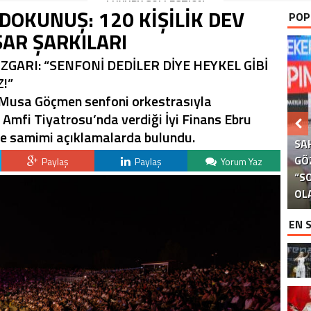
LUXURY COLLECTION
DOKUNUŞ: 120 KİŞİLİK DEV
POP
BODRUM’DA KUTLADI
ŞAR ŞARKILARI
GARI: “SENFONİ DEDİLER DİYE HEYKEL GİBİ
!”
f Musa Göçmen senfoni orkestrasıyla
n Amfi Tiyatrosu’nda verdiği İyi Finans Ebru
de samimi açıklamalarda bulundu.
SA
GÖ
S
Paylaş
Paylaş
Yorum Yaz
“S
Kİ
B
G
G
OL
EN 