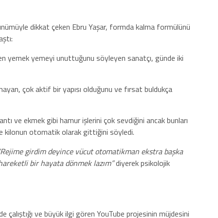
ünümüyle dikkat çeken Ebru Yaşar, formda kalma formülünü
aştı:
en yemek yemeyi unuttuğunu söyleyen sanatçı, günde iki
ayan, çok aktif bir yapısı olduğunu ve fırsat buldukça
tı ve ekmek gibi hamur işlerini çok sevdiğini ancak bunları
e kilonun otomatik olarak gittiğini söyledi.
“Rejime girdim deyince vücut otomatikman ekstra başka
 hareketli bir hayata dönmek lazım”
diyerek psikolojik
e çalıştığı ve büyük ilgi gören YouTube projesinin müjdesini