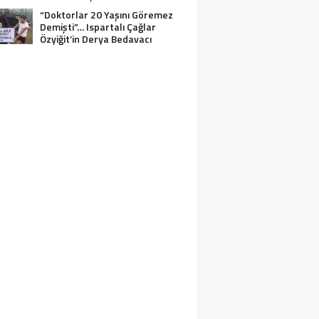
“Doktorlar 20 Yaşını Göremez
Demişti”… Ispartalı Çağlar
Özyiğit’in Derya Bedavacı
Buluşması Duygulandırdı