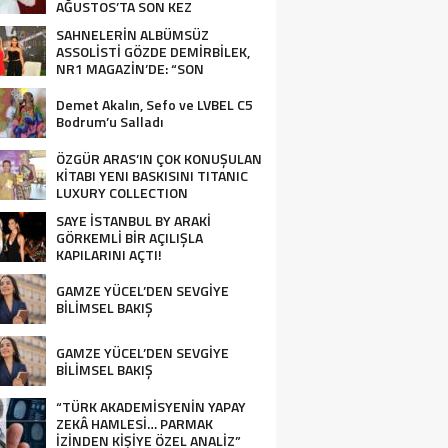
AĞUSTOS’TA SON KEZ
HARBİYE’DE OLACAK!
SAHNELERİN ALBÜMSÜZ
ASSOLİSTİ GÖZDE DEMİRBİLEK,
NR1 MAGAZİN’DE: “SON
ASSOLİST OLARAK VAR
OLACAĞIM!”
Demet Akalın, Sefo ve LVBEL C5
Bodrum’u Salladı
ÖZGÜR ARAS’IN ÇOK KONUŞULAN
KİTABI YENI BASKISINI TITANIC
LUXURY COLLECTION
BODRUM’DA KUTLADI
SAYE İSTANBUL BY ARAKİ
GÖRKEMLİ BİR AÇILIŞLA
KAPILARINI AÇTI!
GAMZE YÜCEL’DEN SEVGİYE
BİLİMSEL BAKIŞ
GAMZE YÜCEL’DEN SEVGİYE
BİLİMSEL BAKIŞ
“TÜRK AKADEMİSYENİN YAPAY
ZEKÂ HAMLESİ… PARMAK
İZİNDEN KİŞİYE ÖZEL ANALİZ”