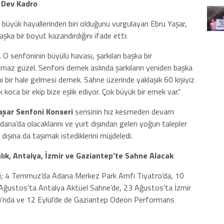
k Dev Kadro
büyük hayallerinden biri olduğunu vurgulayan Ebru Yaşar,
şka bir boyut kazandırdığını ifade etti:
O senfoninin büyülü havası, şarkıları başka bir
lmaz güzel. Senfoni demek aslında şarkıların yeniden başka
 bir hale gelmesi demek. Sahne üzerinde yaklaşık 60 kişiyiz
k koca bir ekip bize eşlik ediyor. Çok büyük bir emek var.”
Yaşar Senfoni Konseri
serisinin hız kesmeden devam
ana’da olacaklarını ve yurt dışından gelen yoğun talepler
 dışına da taşımak istediklerini müjdeledi.
alık, Antalya, İzmir ve Gaziantep’te Sahne Alacak
eri; 4 Temmuz’da Adana Merkez Park Amfi Tiyatro’da, 10
Ağustos’ta Antalya Aktüel Sahne’de, 23 Ağustos’ta İzmir
u’nda ve 12 Eylül’de de Gaziantep Odeon Performans