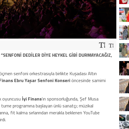
“SENFONİ DEDİLER DİYE HEYKEL GİBİ DURMAYACAĞIZ,
öçmen senfoni orkestrasıyla birlikte Kuşadası Altın
 Finans Ebru Yaşar Senfoni Konseri
öncesinde samimi
ik oyuncusu
İyi Finans
’ın sponsorluğunda, Şef Musa
 turne programına başlayan ünlü sanatçı; müzikal
nlarına, fit kalma sırlarından merakla beklenen YouTube
rdi.