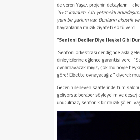
de veren Yaşar, projenin detaylarını ilk k
‘6+1’ koydum. Altı yetenekli arkadaşıml
yeni bir şarkım var. Bunların akustik ve
hayranlarına müzik ziyafeti sözü verdi.
“Senfoni Dediler Diye Heykel Gibi D
Senfoni orkestrası dendiğinde akla gelen
dinleyicilerine eğlence garantisi verdi.
oynamayacak mıyız, çok mu böyle heykel
göre! Elbette oynayacağız ” diyerek müz
Gecenin ilerleyen saatlerinde tüm salonu 
geliyorsa; beraber söyleyelim ve deşarj ol
unutulmaz, senfonik bir müzik şöleni ya