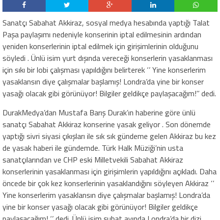
Sanatçı Sabahat Akkiraz, sosyal medya hesabında yaptığı Talat
Paşa paylaşımı nedeniyle konserinin iptal edilmesinin ardından
yeniden konserlerinin iptal edilmek için girişimlerinin olduğunu
söyledi . Ünlü isim yurt dışında vereceği konserlerin yasaklanması
için sıkı bir lobi çalışması yapıldığını belirterek ‘’ Yine konserlerim
yasaklansın diye çalışmalar başlamış! Londra’da yine bir konser
yasağı olacak gibi görünüyor! Bilgiler geldikçe paylaşacağım!’’ dedi.
DurakMedya’dan Mustafa Barış Durak’ın haberine göre ünlü
sanatçı Sabahat Akkiraz konserine yasak geliyor . Son dönemde
yaptığı sivri siyasi çıkışları ile sık sık gündeme gelen Akkiraz bu kez
de yasak haberi ile gündemde. Türk Halk Müziği’nin usta
sanatçılarından ve CHP eski Milletvekili Sabahat Akkiraz
konserlerinin yasaklanması için girişimlerin yapıldığını açıkladı. Daha
öncede bir çok kez konserlerinin yasaklandığını söyleyen Akkiraz ‘’
Yine konserlerim yasaklansın diye çalışmalar başlamış! Londra’da
yine bir konser yasağı olacak gibi görünüyor! Bilgiler geldikçe
paylaşacağım! ‘’ dedi. Ünlü isim şubat ayında Londra’da bir dizi