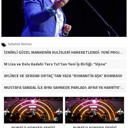
Sabahat Akkiraz
İZMİRLİ GÜZEL MANKENİN KULİSLERİ HAREKETLENDİ: YENİ PROJELER YOLDA!
M Lisa ve Dolu Kadehi Ters Tut’tan Yeni İş Birliği: “Vişne”
AYLİNCE VE SERDAR ORTAÇ’TAN YAZA “ROMANTİK AŞK” BOMBASI!
MUSTAFA SANDAL İLE AYNI SAHNEDE PARLADI: AFRA’YA HARBİYE’DE BÜYÜK ALKIŞ
RUBATO KONSER SERISI
RUBATO KONSER SERISI