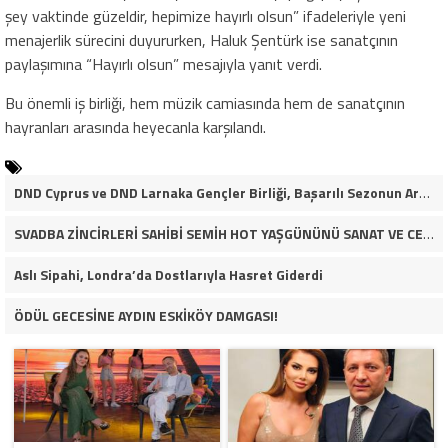
şey vaktinde güzeldir, hepimize hayırlı olsun” ifadeleriyle yeni
menajerlik sürecini duyururken, Haluk Şentürk ise sanatçının
paylaşımına “Hayırlı olsun” mesajıyla yanıt verdi.
Bu önemli iş birliği, hem müzik camiasında hem de sanatçının
hayranları arasında heyecanla karşılandı.
DND Cyprus ve DND Larnaka Gençler Birliği, Başarılı Sezonun Ardından İskele Belediyesi’nde Bir Araya Geldi
SVADBA ZİNCİRLERİ SAHİBİ SEMİH HOT YAŞGÜNÜNÜ SANAT VE CEMİYET DÜNYASININ ÜNLÜ İSİMLERİYLE KUTLADI!
Aslı Sipahi, Londra’da Dostlarıyla Hasret Giderdi
ÖDÜL GECESİNE AYDIN ESKİKÖY DAMGASI!