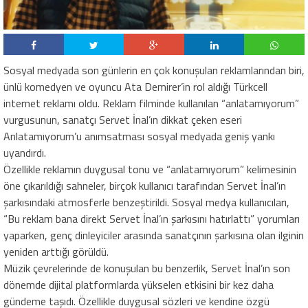
Sosyal medyada son günlerin en çok konuşulan reklamlarından biri,
ünlü komedyen ve oyuncu Ata Demirer’in rol aldığı Türkcell
internet reklamı oldu. Reklam filminde kullanılan “anlatamıyorum”
vurgusunun, sanatçı Servet İnal’ın dikkat çeken eseri
Anlatamıyorum’u anımsatması sosyal medyada geniş yankı
uyandırdı.
Özellikle reklamın duygusal tonu ve “anlatamıyorum” kelimesinin
öne çıkarıldığı sahneler, birçok kullanıcı tarafından Servet İnal’ın
şarkısındaki atmosferle benzeştirildi. Sosyal medya kullanıcıları,
“Bu reklam bana direkt Servet İnal’ın şarkısını hatırlattı” yorumları
yaparken, genç dinleyiciler arasında sanatçının şarkısına olan ilginin
yeniden arttığı görüldü.
Müzik çevrelerinde de konuşulan bu benzerlik, Servet İnal’ın son
dönemde dijital platformlarda yükselen etkisini bir kez daha
gündeme taşıdı. Özellikle duygusal sözleri ve kendine özgü