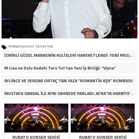
Anlatamıyorum
Servet İnal
İZMİRLİ GÜZEL MANKENİN KULİSLERİ HAREKETLENDİ: YENİ PROJELER YOLDA!
M Lisa ve Dolu Kadehi Ters Tut’tan Yeni İş Birliği: “Vişne”
AYLİNCE VE SERDAR ORTAÇ’TAN YAZA “ROMANTİK AŞK” BOMBASI!
MUSTAFA SANDAL İLE AYNI SAHNEDE PARLADI: AFRA’YA HARBİYE’DE BÜYÜK ALKIŞ
RUBATO KONSER SERISI
RUBATO KONSER SERISI