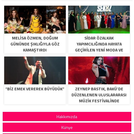
MELISA ÖZMEN, DOĞUM
SIDAR ÖZALKAK
GÜNÜNDE ŞIKLIĞIYLA GÖZ
YAPIMCILIĞINDA HAYATA
KAMAŞTIRDI
GEÇIRILEN YENI MODA VE
YETENEK PROGRAMI
SEK8Z,YAKINDA IZLIYICI ILE
BULUŞUYOR.
“BİZ EMEK VEREREK BÜYÜDÜK”
ZEYNEP BASTIK, BAKÜ’DE
DÜZENLENEN ULUSLARARASI
MÜZIK FESTIVALINDE
BINLERCE MÜZIKSEVERLE
BULUŞTU.
Hakkımızda
Künye