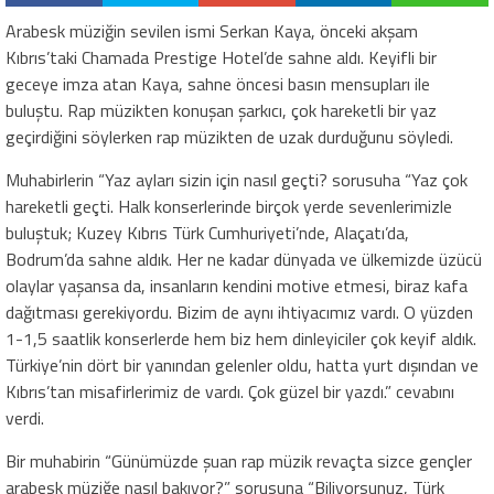
Arabesk müziğin sevilen ismi Serkan Kaya, önceki akşam
Kıbrıs’taki Chamada Prestige Hotel’de sahne aldı. Keyifli bir
geceye imza atan Kaya, sahne öncesi basın mensupları ile
buluştu. Rap müzikten konuşan şarkıcı, çok hareketli bir yaz
geçirdiğini söylerken rap müzikten de uzak durduğunu söyledi.
Muhabirlerin “Yaz ayları sizin için nasıl geçti? sorusuha “Yaz çok
hareketli geçti. Halk konserlerinde birçok yerde sevenlerimizle
buluştuk; Kuzey Kıbrıs Türk Cumhuriyeti’nde, Alaçatı’da,
Bodrum’da sahne aldık. Her ne kadar dünyada ve ülkemizde üzücü
olaylar yaşansa da, insanların kendini motive etmesi, biraz kafa
dağıtması gerekiyordu. Bizim de aynı ihtiyacımız vardı. O yüzden
1-1,5 saatlik konserlerde hem biz hem dinleyiciler çok keyif aldık.
Türkiye’nin dört bir yanından gelenler oldu, hatta yurt dışından ve
Kıbrıs’tan misafirlerimiz de vardı. Çok güzel bir yazdı.” cevabını
verdi.
Bir muhabirin “Günümüzde şuan rap müzik revaçta sizce gençler
arabesk müziğe nasıl bakıyor?” sorusuna “Biliyorsunuz, Türk