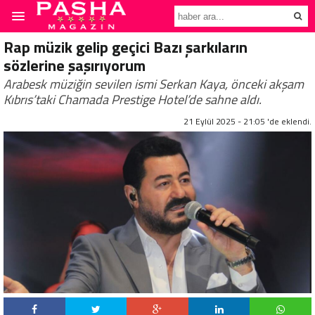
Rap müzik gelip geçici Bazı şarkıların
sözlerine şaşırıyorum
Arabesk müziğin sevilen ismi Serkan Kaya, önceki akşam
Kıbrıs’taki Chamada Prestige Hotel’de sahne aldı.
21 Eylül 2025 - 21:05 'de eklendi.