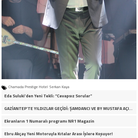
Chamada Prestige Hotel
Serkan Kaya
Eda Suluki’den Yeni Tekli: “Cevapsız Sorular”
GAZİANTEP’TE YILDIZLAR GEÇİDİ: ŞAMDANCI VE BY MUSTAFA AÇILIŞI İLE GREEN PARK’TA GÖRKEMLİ GALA
Ekranların 1 Numaralı programı NR1 Magazin
Ebru Akçay Yeni Motoruyla Kıtalar Arası İşlere Koşuyor!