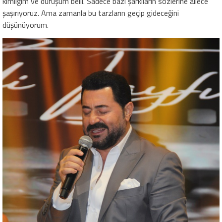
kimliğim ve duruşum belli. Sadece bazı şarkıların sözlerine ailece
şaşırıyoruz. Ama zamanla bu tarzların geçip gideceğini
düşünüyorum.