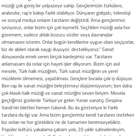
müziği çok geniş bir yelpazeye sahip. Gençlerimizin türkülere,
arabeske, rap’e bakışı farklı olabiliyor. Dünyanın gidişatı, teknoloji
ve sosyal medya onların tarzlarını değiştirdi. Ama gençlerimizi
seviyoruz, onlar bizim için çok kıymetli. Seçtikleri müziği asla hor
göremem, sadece ahlak bozucu sözler veya davranışlar
olmamasını isterim. Onlar bugün kendilerine uygun olanı seçiyorlar,
biz de abileri olarak saygı duyuyor, destekliyoruz.” Sanat
dünyasında emek veren birçok kardeşimiz var. Tarzlarını
anlamasam da onlar için hayırlı işler diliyorum. Bizim için asıl
mesele, Türk halk müziğinin, Türk sanat müziğinin ve yerel
müziklerin ölmemesi, yaşatılması. Gençlere burada çok iş düşüyor.
Ben rap ile sanat müziğini birleştirmeyi düşünmüyorum; ben daha
çok klasik halk müziği ve sanat müziğini seven biriyim. Mesela
geçtiğimiz günlerde Türkiye’ye gelen Yunan sanatçı Despina
Vandi’nin biletleri hemen tükendi. Bu da gösteriyor ki farklı
tarzlara da ilgi var. Ama bizim gençlerimiz kendi tarzlarını üretirken
biz onları ne hor görebiliriz ne de tamamen benimseyebiliriz.
Popüler kültürü yakalama çabam yok; 20 yıldır sahnelerdeyim,