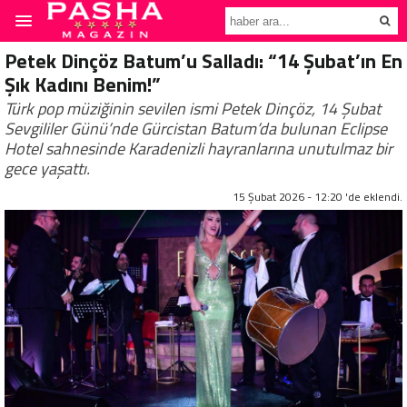
Petek Dinçöz Batum’u Salladı: “14 Şubat’ın En
Şık Kadını Benim!”
Türk pop müziğinin sevilen ismi Petek Dinçöz, 14 Şubat
Sevgililer Günü’nde Gürcistan Batum’da bulunan Eclipse
Hotel sahnesinde Karadenizli hayranlarına unutulmaz bir
gece yaşattı.
15 Şubat 2026 - 12:20 'de eklendi.