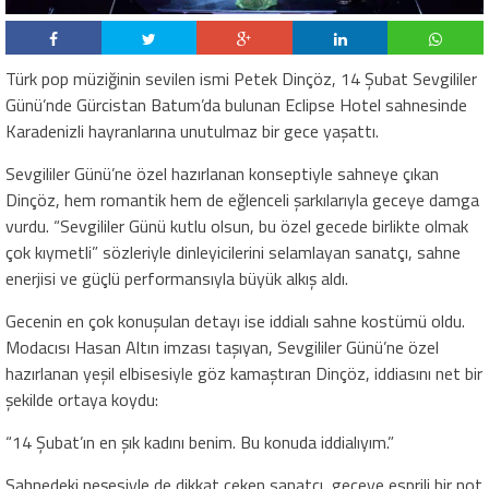
Türk pop müziğinin sevilen ismi Petek Dinçöz, 14 Şubat Sevgililer
Günü’nde Gürcistan Batum’da bulunan Eclipse Hotel sahnesinde
Karadenizli hayranlarına unutulmaz bir gece yaşattı.
Sevgililer Günü’ne özel hazırlanan konseptiyle sahneye çıkan
Dinçöz, hem romantik hem de eğlenceli şarkılarıyla geceye damga
vurdu. “Sevgililer Günü kutlu olsun, bu özel gecede birlikte olmak
çok kıymetli” sözleriyle dinleyicilerini selamlayan sanatçı, sahne
enerjisi ve güçlü performansıyla büyük alkış aldı.
Gecenin en çok konuşulan detayı ise iddialı sahne kostümü oldu.
Modacısı Hasan Altın imzası taşıyan, Sevgililer Günü’ne özel
hazırlanan yeşil elbisesiyle göz kamaştıran Dinçöz, iddiasını net bir
şekilde ortaya koydu:
“14 Şubat’ın en şık kadını benim. Bu konuda iddialıyım.”
Sahnedeki neşesiyle de dikkat çeken sanatçı, geceye esprili bir not