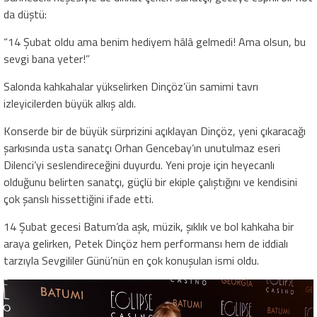
da düştü:
“14 Şubat oldu ama benim hediyem hâlâ gelmedi! Ama olsun, bu
sevgi bana yeter!”
Salonda kahkahalar yükselirken Dinçöz’ün samimi tavrı
izleyicilerden büyük alkış aldı.
Konserde bir de büyük sürprizini açıklayan Dinçöz, yeni çıkaracağı
şarkısında usta sanatçı Orhan Gencebay’ın unutulmaz eseri
Dilenci’yi seslendireceğini duyurdu. Yeni proje için heyecanlı
olduğunu belirten sanatçı, güçlü bir ekiple çalıştığını ve kendisini
çok şanslı hissettiğini ifade etti.
14 Şubat gecesi Batum’da aşk, müzik, şıklık ve bol kahkaha bir
araya gelirken, Petek Dinçöz hem performansı hem de iddialı
tarzıyla Sevgililer Günü’nün en çok konuşulan ismi oldu.