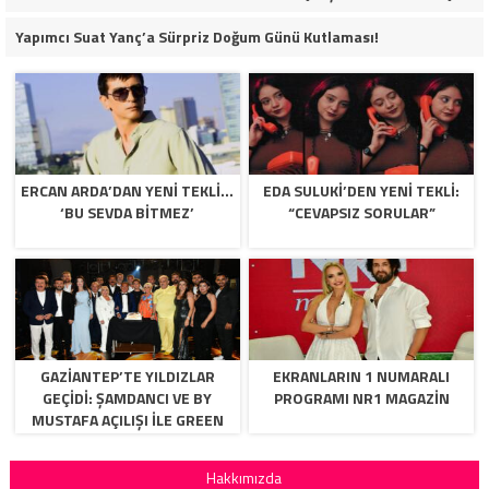
Yapımcı Suat Yanç’a Sürpriz Doğum Günü Kutlaması!
ERCAN ARDA’DAN YENI TEKLI…
EDA SULUKI’DEN YENI TEKLI:
‘BU SEVDA BITMEZ’
“CEVAPSIZ SORULAR”
GAZİANTEP’TE YILDIZLAR
EKRANLARIN 1 NUMARALI
GEÇİDİ: ŞAMDANCI VE BY
PROGRAMI NR1 MAGAZIN
MUSTAFA AÇILIŞI İLE GREEN
PARK’TA GÖRKEMLİ GALA
Hakkımızda