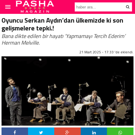
Oyuncu Serkan Aydın’dan ülkemizde ki son
gelişmelere tepki.!
Bana dikte edilen bir hayatı ‘Yapmamayı Tercih Ederim’
Herman Melville.
21 Mart 2025 - 17:33 'de eklendi.