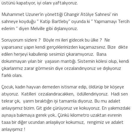
üstünü kapatıyor, iyi olanı yaftalıyoruz.
Muhammet Uzuner’in yönettiği Cihangir Atölye Sahnesi’ nin
sahneye koyduğu ” Katip Bartleby” oyunda ki ” Yapmamayı Tercih
ederim ” diyen Melville gibi dışlanıyoruz.
Soruyorum sizlere ? Böyle mi ileri gidecek bu ülke ? Ne
yaparsanız yapın kendi gerçeklerinizden kaçamazsınız. Bize dikte
edilen herşeyi kabullenip sesimizi çıkaramıyoruz. Bana
dokunmayan yılan bir yaşasın mantığı. Sistemin kölesi olup, kendi
çıkarlarımız zarar görmesin diye cezalandırıyoruz ve dışlıyoruz
farklı olanı.
Çocuk, kadın hayvan demeden istismar edip, öldürüp bir köşeye
atıyoruz. Katilleri cezalandıracakken, ödüllendiriyoruz. Hadi sen
tekrar çık, yarım bıraktığın işi tamamla diyoruz. Bu mu adalet
anlayışımız bizim. Git gide çürüyoruz ve kokuyoruz. En yakımızdaki
aynaya bakmaya gerek yok.. Çünkü kilometro uzaktan evrenin
taaa bir diğer ucundan anlaşılıyor kokumuz, rengimiz ve adalet
anlayışımız !