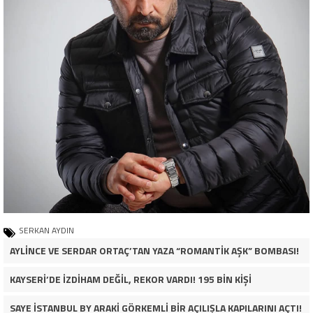
SERKAN AYDIN
AYLİNCE VE SERDAR ORTAÇ’TAN YAZA “ROMANTİK AŞK” BOMBASI!
KAYSERİ’DE İZDİHAM DEĞİL, REKOR VARDI! 195 BİN KİŞİ
SAYE İSTANBUL BY ARAKİ GÖRKEMLİ BİR AÇILIŞLA KAPILARINI AÇTI!