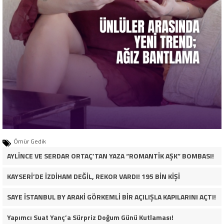
Ömür Gedik
AYLİNCE VE SERDAR ORTAÇ’TAN YAZA “ROMANTİK AŞK” BOMBASI!
KAYSERİ’DE İZDİHAM DEĞİL, REKOR VARDI! 195 BİN KİŞİ
SAYE İSTANBUL BY ARAKİ GÖRKEMLİ BİR AÇILIŞLA KAPILARINI AÇTI!
Yapımcı Suat Yanç’a Sürpriz Doğum Günü Kutlaması!