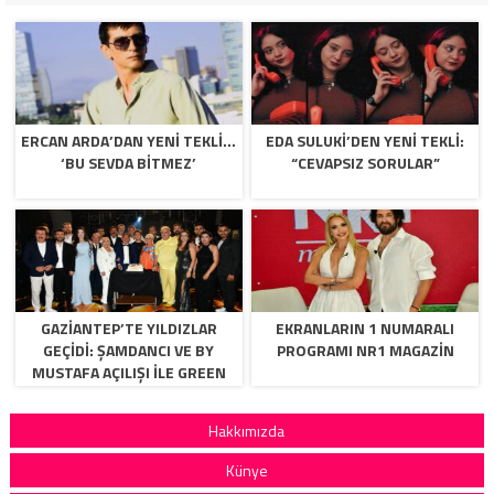
ERCAN ARDA’DAN YENI TEKLI…
EDA SULUKI’DEN YENI TEKLI:
‘BU SEVDA BITMEZ’
“CEVAPSIZ SORULAR”
GAZİANTEP’TE YILDIZLAR
EKRANLARIN 1 NUMARALI
GEÇİDİ: ŞAMDANCI VE BY
PROGRAMI NR1 MAGAZIN
MUSTAFA AÇILIŞI İLE GREEN
PARK’TA GÖRKEMLİ GALA
Hakkımızda
Künye