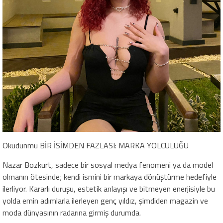
Okudunmu BİR İSİMDEN FAZLASI: MARKA YOLCULUĞU
Nazar Bozkurt, sadece bir sosyal medya fenomeni ya da model
olmanın ötesinde; kendi ismini bir markaya dönüştürme hedefiyle
ilerliyor. Kararlı duruşu, estetik anlayışı ve bitmeyen enerjisiyle bu
yolda emin adımlarla ilerleyen genç yıldız, şimdiden magazin ve
moda dünyasının radarına girmiş durumda.