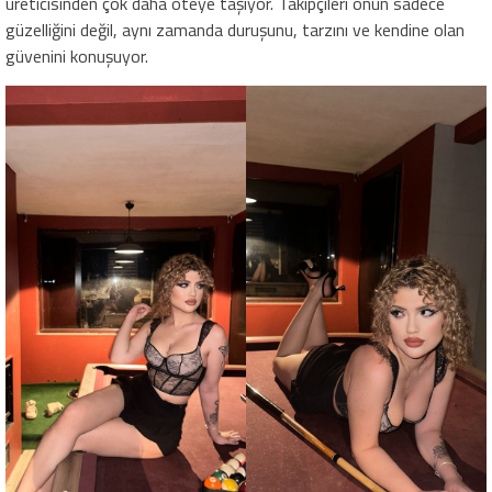
üreticisinden çok daha öteye taşıyor. Takipçileri onun sadece
güzelliğini değil, aynı zamanda duruşunu, tarzını ve kendine olan
güvenini konuşuyor.