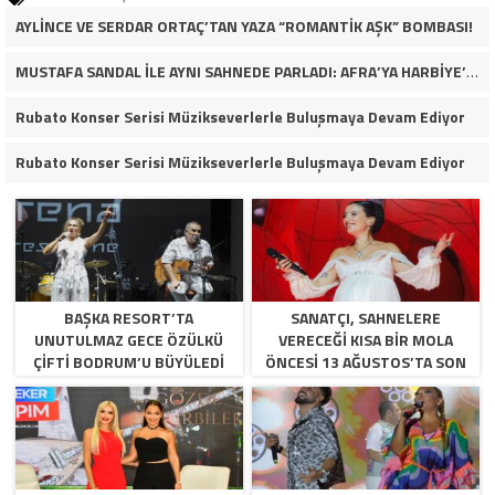
AYLİNCE VE SERDAR ORTAÇ’TAN YAZA “ROMANTİK AŞK” BOMBASI!
MUSTAFA SANDAL İLE AYNI SAHNEDE PARLADI: AFRA’YA HARBİYE’DE BÜYÜK ALKIŞ
Rubato Konser Serisi Müzikseverlerle Buluşmaya Devam Ediyor
Rubato Konser Serisi Müzikseverlerle Buluşmaya Devam Ediyor
BAŞKA RESORT’TA
SANATÇI, SAHNELERE
UNUTULMAZ GECE ÖZÜLKÜ
VERECEĞİ KISA BİR MOLA
ÇIFTI BODRUM’U BÜYÜLEDI
ÖNCESİ 13 AĞUSTOS’TA SON
KEZ HARBİYE’DE OLACAK!