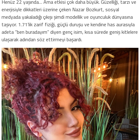
Henüz 22 yaşında… Ama etkisi çok daha büyük. Güzelliği, tarzı ve
enerjisiyle dikkatleri üzerine çeken Nazar Bozkurt, sosyal
medyada yakaladığı çıkışı şimdi modellik ve oyunculuk dünyasına
taşıyor. 1.71’lik zarif fiziği, güçlü duruşu ve kendine has aurasıyla
adeta “ben buradayım” diyen genç isim, kısa sürede geniş kitlelere
ulaşarak adından söz ettirmeyi başardı.