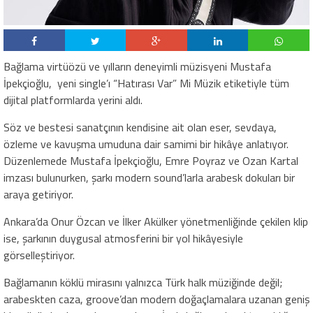
Bağlama virtüözü ve yılların deneyimli müzisyeni Mustafa
İpekçioğlu, yeni single’ı “Hatırası Var” Mi Müzik etiketiyle tüm
dijital platformlarda yerini aldı.
Söz ve bestesi sanatçının kendisine ait olan eser, sevdaya,
özleme ve kavuşma umuduna dair samimi bir hikâye anlatıyor.
Düzenlemede Mustafa İpekçioğlu, Emre Poyraz ve Ozan Kartal
imzası bulunurken, şarkı modern sound’larla arabesk dokuları bir
araya getiriyor.
Ankara’da Onur Özcan ve İlker Akülker yönetmenliğinde çekilen klip
ise, şarkının duygusal atmosferini bir yol hikâyesiyle
görselleştiriyor.
Bağlamanın köklü mirasını yalnızca Türk halk müziğinde değil;
arabeskten caza, groove’dan modern doğaçlamalara uzanan geniş