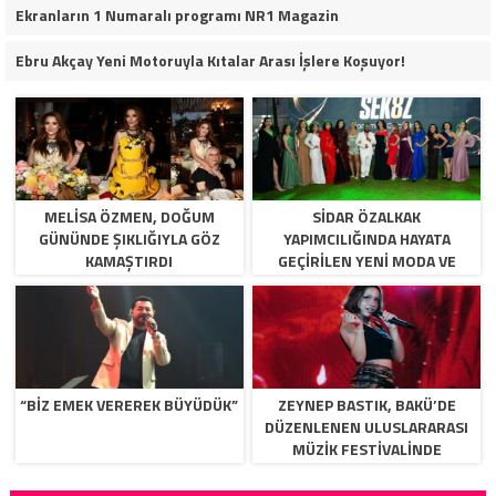
Ekranların 1 Numaralı programı NR1 Magazin
Ebru Akçay Yeni Motoruyla Kıtalar Arası İşlere Koşuyor!
MELISA ÖZMEN, DOĞUM
SIDAR ÖZALKAK
GÜNÜNDE ŞIKLIĞIYLA GÖZ
YAPIMCILIĞINDA HAYATA
KAMAŞTIRDI
GEÇIRILEN YENI MODA VE
YETENEK PROGRAMI
SEK8Z,YAKINDA IZLIYICI ILE
BULUŞUYOR.
“BİZ EMEK VEREREK BÜYÜDÜK”
ZEYNEP BASTIK, BAKÜ’DE
DÜZENLENEN ULUSLARARASI
MÜZIK FESTIVALINDE
BINLERCE MÜZIKSEVERLE
BULUŞTU.