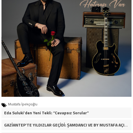
Mustafa İpekçioğlu
Eda Suluki’den Yeni Tekli: “Cevapsız Sorular”
GAZİANTEP’TE YILDIZLAR GEÇİDİ: ŞAMDANCI VE BY MUSTAFA AÇILIŞI İLE GREEN PARK’TA GÖRKEMLİ GALA