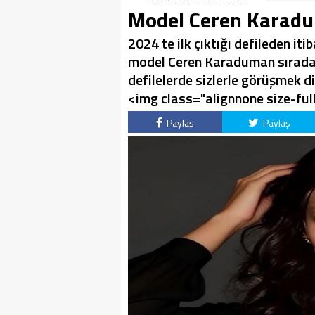
İlhan şiirinden çıkmıştı
CEMİYET DÜNYASININ
Model Ceren Karadum
sanki”
ÜNLÜ İSİMLERİYLE
KUTLADI!
2024 te ilk çıktığı defileden i
model Ceren Karaduman sıradak
defilelerde sizlerle görüşmek di
<img class="alignnone size-fu
Paylaş
Paylaş