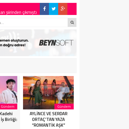
 şiirinden çıkmıştı
İYET DÜNYASININ
E BÜYÜK ALKIŞ
Gündem
Gündem
Magazin
 Kadehi
AYLİNCE VE SERDAR
AYLİNCE VE SERDAR
ş Birliği:
ORTAÇ’TAN YAZA
ORTAÇ’TAN YAZA
“ROMANTİK AŞK”
“ROMANTİK AŞK”