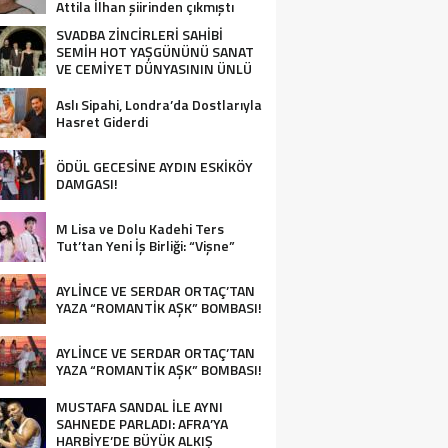
Attila İlhan şiirinden çıkmıştı
sanki”
SVADBA ZİNCİRLERİ SAHİBİ
SEMİH HOT YAŞGÜNÜNÜ SANAT
VE CEMİYET DÜNYASININ ÜNLÜ
İSİMLERİYLE KUTLADI!
Aslı Sipahi, Londra’da Dostlarıyla
Hasret Giderdi
ÖDÜL GECESİNE AYDIN ESKİKÖY
DAMGASI!
M Lisa ve Dolu Kadehi Ters
Tut’tan Yeni İş Birliği: “Vişne”
AYLİNCE VE SERDAR ORTAÇ’TAN
YAZA “ROMANTİK AŞK” BOMBASI!
AYLİNCE VE SERDAR ORTAÇ’TAN
YAZA “ROMANTİK AŞK” BOMBASI!
MUSTAFA SANDAL İLE AYNI
SAHNEDE PARLADI: AFRA’YA
HARBİYE’DE BÜYÜK ALKIŞ