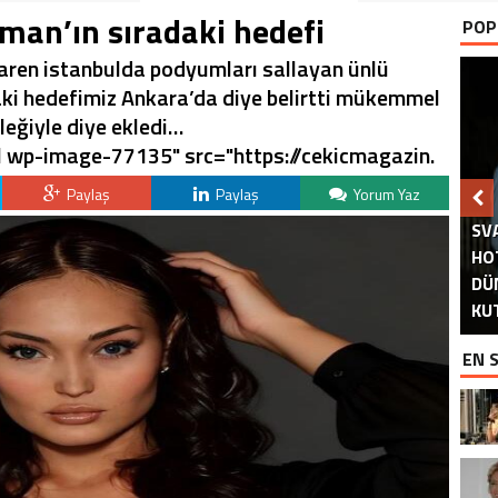
an’ın sıradaki hedefi
POP
tibaren istanbulda podyumları sallayan ünlü
i hedefimiz Ankara’da diye belirtti mükemmel
leğiyle diye ekledi…
ll wp-image-77135" src="https://cekicmagazin.
Paylaş
Paylaş
Yorum Yaz
SV
HO
M
İ
DÜ
AS
DU
A
A
PA
KU
EN 