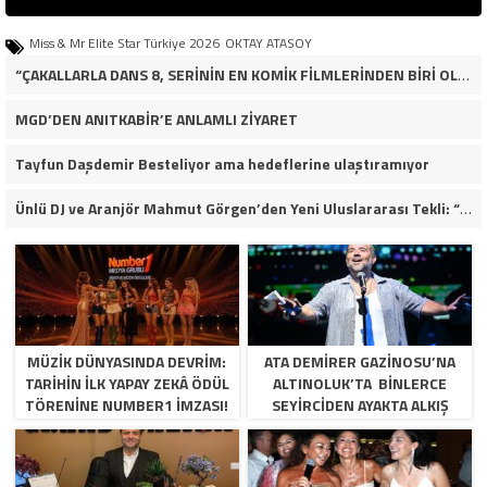
Miss & Mr Elite Star Türkiye 2026
OKTAY ATASOY
“ÇAKALLARLA DANS 8, SERİNİN EN KOMİK FİLMLERİNDEN BİRİ OLUYOR”
MGD’DEN ANITKABİR’E ANLAMLI ZİYARET
Tayfun Daşdemir Besteliyor ama hedeflerine ulaştıramıyor
Ünlü DJ ve Aranjör Mahmut Görgen’den Yeni Uluslararası Tekli: “Feel So High”
MÜZİK DÜNYASINDA DEVRİM:
ATA DEMİRER GAZİNOSU’NA
TARİHİN İLK YAPAY ZEKÂ ÖDÜL
ALTINOLUK’TA BİNLERCE
TÖRENİNE NUMBER1 İMZASI!
SEYİRCİDEN AYAKTA ALKIŞ