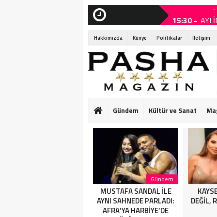
15:30 -
AYLİ
SON
DAKİKA
15:25 -
MUST
Hakkımızda
Künye
Politikalar
İletişim
15:05 -
KAYS
14:15 -
Ruba
14:15 -
Ruba
01:55 -
Başk
Gündem
Kültür ve Sanat
Ma
01:50 -
SANA
HARBİYE’DE OL
01:25 -
SAHN
ASSOLİST OLAR
Magazin
Gündem
AYLİNCE VE SERDAR
MUSTAFA SANDAL İLE
KAYSE
ORTAÇ’TAN YAZA
AYNI SAHNEDE PARLADI:
DEĞİL, 
“ROMANTİK AŞK”
AFRA’YA HARBİYE’DE