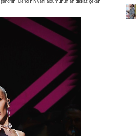
 şarkının, Derici’nin yeni albümünün en dikkat çeken