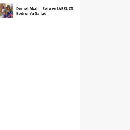
ASSOLİST OLARAK VAR
OLACAĞIM!”
Demet Akalın, Sefo ve LVBEL C5
Bodrum’u Salladı