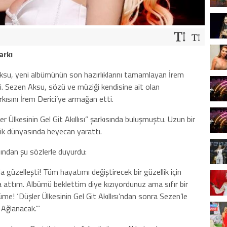
arkı
ksu, yeni albümünün son hazırlıklarını tamamlayan İrem
rdi. Sezen Aksu, sözü ve müziği kendisine ait olan
kısını İrem Derici’ye armağan etti.
ler Ülkesinin Gel Git Akıllısı” şarkısında buluşmuştu. Uzun bir
zik dünyasında heyecan yarattı.
ından şu sözlerle duyurdu:
a güzelleşti! Tüm hayatımı değiştirecek bir güzellik için
a attım. Albümü beklettim diye kızıyordunuz ama sıfır bir
me! ‘Düşler Ülkesinin Gel Git Akıllısı’ndan sonra Sezen’le
Ağlanacak.’”