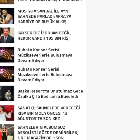
MUSTAFA SANDAL İLE AYNI
SAHNEDE PARLADI: AFRA’YA
HARBİYE’DE BÜYÜK ALKIŞ
KAYSERİ’DE İZDİHAM DEĞİL,
REKOR VARDI! 195 BİN KİŞİ
Rubato Konser Serisi
Müzikseverlerle Buluşmaya
Devam Ediyor
Rubato Konser Serisi
Müzikseverlerle Buluşmaya
Devam Ediyor
Başka Resort’ta Unutulmaz Gece
Özülkü Çifti Bodrum’u Büyüledi
SANATÇI, SAHNELERE VERECEĞİ
KISA BİR MOLA ÖNCESİ 13
AĞUSTOS’TA SON KEZ
HARBİYE’DE OLACAK!
SAHNELERİN ALBÜMSÜZ
ASSOLİSTİ GÖZDE DEMİRBİLEK,
NR1 MAGAZİN’DE: “SON