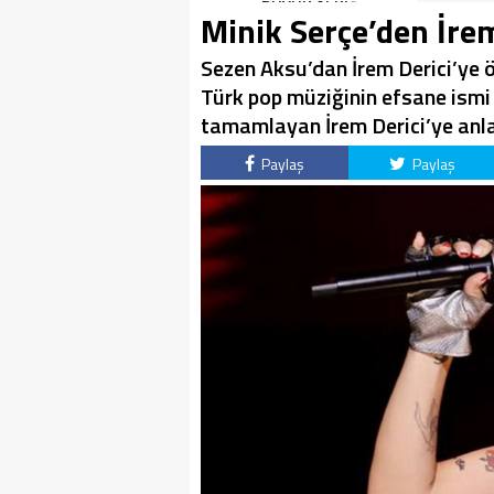
BOMBASI!
BÜYÜK ALKIŞ
Minik Serçe’den İrem
Sezen Aksu’dan İrem Derici’ye ö
Türk pop müziğinin efsane ismi 
tamamlayan İrem Derici’ye anlaml
Paylaş
Paylaş