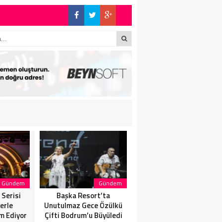
E BÜYÜK ALKIŞ
S’TA SON KEZ
İN’DE: “SON
Gündem
Gündem
Gündem
Serisi
Başka Resort’ta
SANATÇI, SAHNELERE
erle
Unutulmaz Gece Özülkü
VERECEĞİ KISA BİR MOLA
m Ediyor
Çifti Bodrum’u Büyüledi
ÖNCESİ 13 AĞUSTOS’TA