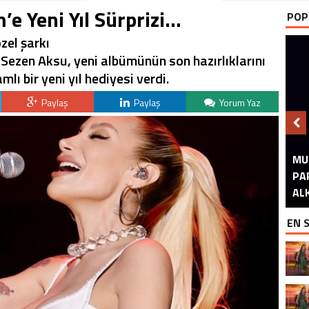
’e Yeni Yıl Sürprizi…
POP
zel şarkı
Sezen Aksu, yeni albümünün son hazırlıklarını
ı bir yeni yıl hediyesi verdi.
Paylaş
Paylaş
Yorum Yaz
MU
GÖ
S
PA
A
A
B
ALK
EN 