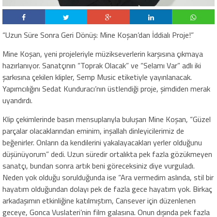
“Uzun Süre Sonra Geri Dönüş: Mine Koşan’dan İddialı Proje!”
Mine Koşan, yeni projeleriyle müzikseverlerin karşısına çıkmaya
hazırlanıyor. Sanatçının “Toprak Olacak” ve “Selamı Var” adlı iki
şarkısına çekilen klipler, Semp Music etiketiyle yayınlanacak.
Yapımcılığını Sedat Kunduracı’nın üstlendiği proje, şimdiden merak
uyandırdı.
Klip çekimlerinde basın mensuplarıyla buluşan Mine Koşan, “Güzel
parçalar olacaklarından eminim, inşallah dinleyicilerimiz de
beğenirler. Onların da kendilerini yakalayacakları yerler olduğunu
düşünüyorum” dedi. Uzun süredir ortalıkta pek fazla gözükmeyen
sanatçı, bundan sonra artık beni göreceksiniz diye vurguladı.
Neden yok olduğu sorulduğunda ise “Ara vermedim aslında, stil bir
hayatım olduğundan dolayı pek de fazla gece hayatım yok. Birkaç
arkadaşımın etkinliğine katılmıştım, Cansever için düzenlenen
geceye, Gonca Vuslateri’nin film galasına. Onun dışında pek fazla