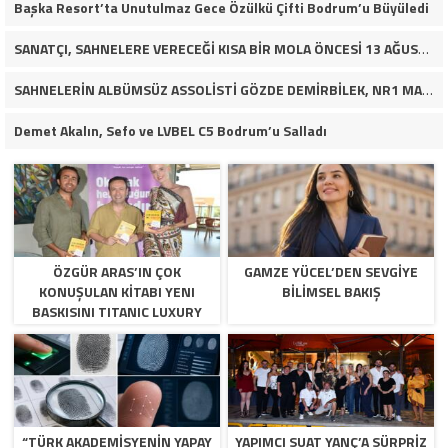
Başka Resort’ta Unutulmaz Gece Özülkü Çifti Bodrum’u Büyüledi
SANATÇI, SAHNELERE VERECEĞİ KISA BİR MOLA ÖNCESİ 13 AĞUSTOS’TA SON KEZ HARBİYE’DE OLACAK!
SAHNELERİN ALBÜMSÜZ ASSOLİSTİ GÖZDE DEMİRBİLEK, NR1 MAGAZİN’DE: “SON ASSOLİST OLARAK VAR OLACAĞIM!”
Demet Akalın, Sefo ve LVBEL C5 Bodrum’u Salladı
ÖZGÜR ARAS’IN ÇOK
GAMZE YÜCEL’DEN SEVGİYE
KONUŞULAN KİTABI YENI
BİLİMSEL BAKIŞ
BASKISINI TITANIC LUXURY
COLLECTION BODRUM’DA
KUTLADI
“TÜRK AKADEMİSYENİN YAPAY
YAPIMCI SUAT YANÇ’A SÜRPRIZ