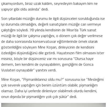
çıkamıyordum, biraz uzak kaldım, seyredeyim bakayım kim ne
yapıyor gibi oldu aslında” dedi.
Son yıllardaki müziğin durumu ile ilgili düşünceleri sorulduğunda ise
iyi durumda olmadığını, değerli sanatçıların müziğe can vermeye
çalıştığını söyledi. 78 yılında kendisinin de Mısır’da Türk sanat
müziği ile ilgili bir çalışma yaptığını, o dönem çok değer verilmese
de daha sonrasında konservatuvar eğitimlerinde örnek olarak
gösterildiğini söyleyen Mine Koşan, dinleyicinin de kendisini
özlediğini düşündüğünü dile getirdi. Hayatınızın film olmasını ister
misiniz, böyle bir düşünceniz var mı sorusuna “Olursa hayır
demem, ben kendimi de oynayabilirim, gençliğimi de Gonca
Vuslateri oynayabilir” yanıtını verdi.
Mine Koşan, “Pişmanlıklarınız oldu mu?” sorusuna ise “Mesleğimi
çok severek yaptığım için benim üzüntüm olabilir, pişmanlığım
olamaz. Daha iyi yerlerde dinleniyor olabilmek olurdu kendimi,
onun dışında bir pişmanlığım yok çok şükür” dedi.