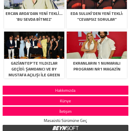
ERCAN ARDA’DAN YENI TEKLI…
EDA SULUKI’DEN YENI TEKLI:
‘BU SEVDA BITMEZ’
“CEVAPSIZ SORULAR”
GAZİANTEP’TE YILDIZLAR
EKRANLARIN 1 NUMARALI
GEÇİDİ: ŞAMDANCI VE BY
PROGRAMI NR1 MAGAZIN
MUSTAFA AÇILIŞI İLE GREEN
PARK’TA GÖRKEMLİ GALA
Hakkımızda
Künye
İletişim
Masaüstü Sürümüne Geç