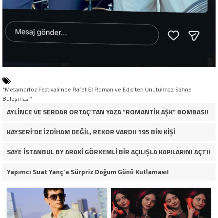
*Metamorfoz Festivali’nde Rafet El Roman ve Edis’ten Unutulmaz Sahne
Buluşması*
AYLİNCE VE SERDAR ORTAÇ’TAN YAZA “ROMANTİK AŞK” BOMBASI!
KAYSERİ’DE İZDİHAM DEĞİL, REKOR VARDI! 195 BİN KİŞİ
SAYE İSTANBUL BY ARAKİ GÖRKEMLİ BİR AÇILIŞLA KAPILARINI AÇTI!
Yapımcı Suat Yanç’a Sürpriz Doğum Günü Kutlaması!