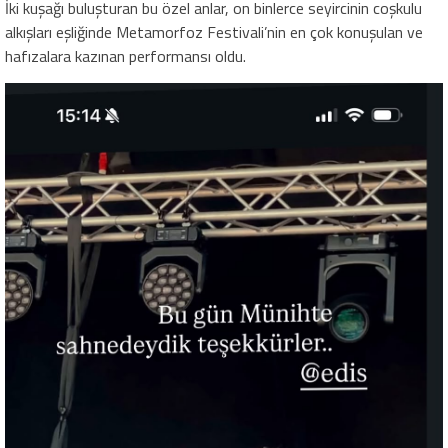
İki kuşağı buluşturan bu özel anlar, on binlerce seyircinin coşkulu
alkışları eşliğinde Metamorfoz Festivali’nin en çok konuşulan ve
hafızalara kazınan performansı oldu.