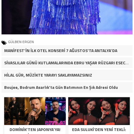
GÜLBEN ERGEN
MANİFEST’İN İLK OTEL KONSERİ 7 AĞUSTOS’TA ANTALYA’DA
SİVASLILAR GÜNÜ KUTLAMALARINDA EBRU YAŞAR RÜZGARI ESECEK!
HİLAL GÜR, MÜZİKTE YARAYI SAKLAYAMAZSINIZ
Boujee, Bodrum Asarlık’ta Gün Batımının En Şık Adresi Oldu
DOMINIK’TEN JAPONYA’YA!
EDA SULUKI’DEN YENI TEKLI: