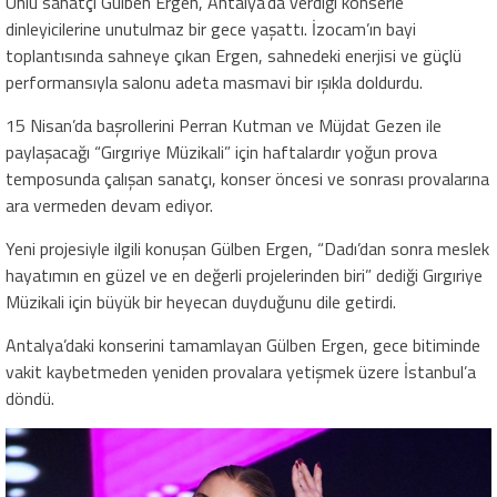
Ünlü sanatçı Gülben Ergen, Antalya’da verdiği konserle
dinleyicilerine unutulmaz bir gece yaşattı. İzocam’ın bayi
toplantısında sahneye çıkan Ergen, sahnedeki enerjisi ve güçlü
performansıyla salonu adeta masmavi bir ışıkla doldurdu.
15 Nisan’da başrollerini Perran Kutman ve Müjdat Gezen ile
paylaşacağı “Gırgıriye Müzikali” için haftalardır yoğun prova
temposunda çalışan sanatçı, konser öncesi ve sonrası provalarına
ara vermeden devam ediyor.
Yeni projesiyle ilgili konuşan Gülben Ergen, “Dadı’dan sonra meslek
hayatımın en güzel ve en değerli projelerinden biri” dediği Gırgıriye
Müzikali için büyük bir heyecan duyduğunu dile getirdi.
Antalya’daki konserini tamamlayan Gülben Ergen, gece bitiminde
vakit kaybetmeden yeniden provalara yetişmek üzere İstanbul’a
döndü.