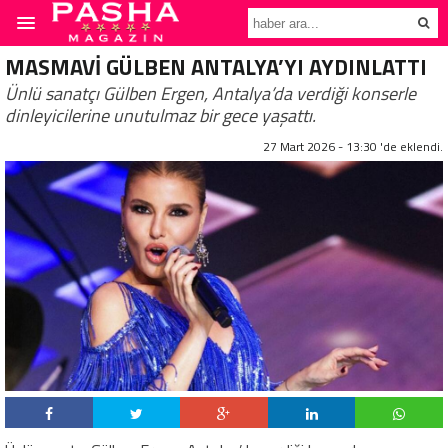
MASMAVİ GÜLBEN ANTALYA’YI AYDINLATTI
Ünlü sanatçı Gülben Ergen, Antalya’da verdiği konserle
dinleyicilerine unutulmaz bir gece yaşattı.
27 Mart 2026 - 13:30 'de eklendi.