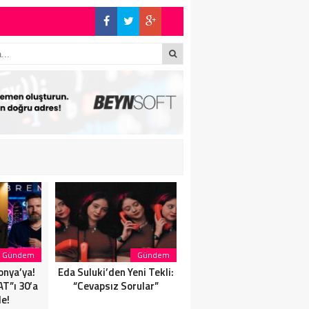
!
Gündem
Gündem
Magazin
onya’ya!
Eda Suluki’den Yeni Tekli:
Eda Suluki’den Yeni Tekli:
T”ı 30’a
“Cevapsız Sorular”
“Cevapsız Sorular”
de!