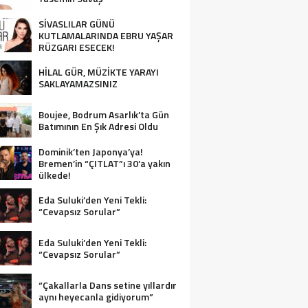
SİVASLILAR GÜNÜ
KUTLAMALARINDA EBRU YAŞAR
RÜZGARI ESECEK!
HİLAL GÜR, MÜZİKTE YARAYI
SAKLAYAMAZSINIZ
Boujee, Bodrum Asarlık’ta Gün
Batımının En Şık Adresi Oldu
Dominik’ten Japonya’ya!
Bremen’in “ÇITLAT”ı 30’a yakın
ülkede!
Eda Suluki’den Yeni Tekli:
“Cevapsız Sorular”
Eda Suluki’den Yeni Tekli:
“Cevapsız Sorular”
“Çakallarla Dans setine yıllardır
aynı heyecanla gidiyorum”