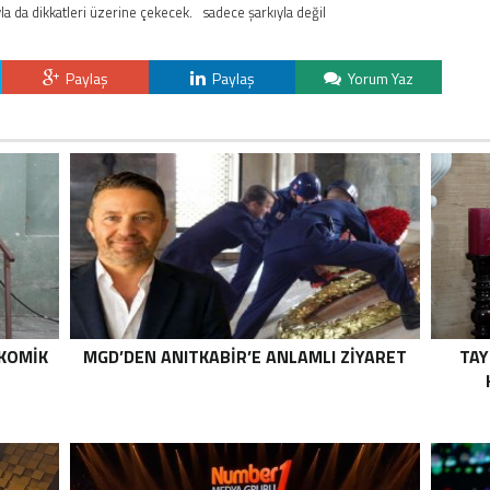
yla da dikkatleri üzerine çekecek.
sadece şarkıyla değil
Paylaş
Paylaş
Yorum Yaz
 KOMİK
MGD’DEN ANITKABİR’E ANLAMLI ZİYARET
TAY