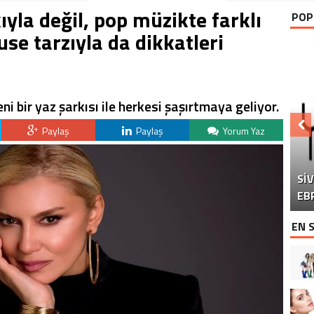
yla değil, pop müzikte farklı
POP
use tarzıyla da dikkatleri
i bir yaz şarkısı ile herkesi şaşırtmaya geliyor.
Paylaş
Paylaş
Yorum Yaz
Sİ
DO
“Ç
EB
EN 