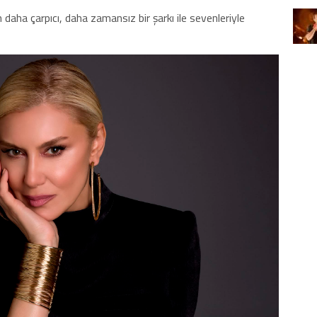
aha çarpıcı, daha zamansız bir şarkı ile sevenleriyle