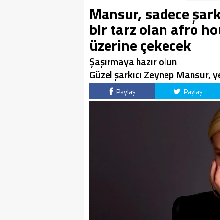
Mansur, sadece şarkı
bir tarz olan afro ho
üzerine çekecek
Şaşırmaya hazır olun
Güzel şarkıcı Zeynep Mansur, yen
Paylaş
Paylaş