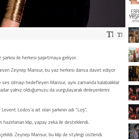
şarkısı ile herkesi şaşırtmaya geliyor.
ı seven Zeynep Mansur, bu yaz herkesi dansa davet ediyor
le ses olmayı hedefleyen Mansur, aynı zamanda kalabalıklar
e kadar yalnız olduğumuzu da vurgulayarak dinleyenlerini
Levent Lodos’a ait olan şarkının adı “Loş”..
n hazırlanan klip, yapay zeka ile desteklendi.
ekildi. Zeynep Mansur, bu klip de stylingi üstlendi.