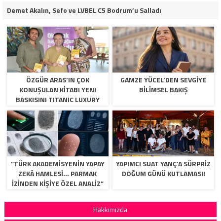
Demet Akalın, Sefo ve LVBEL C5 Bodrum’u Salladı
ÖZGÜR ARAS’IN ÇOK
GAMZE YÜCEL’DEN SEVGİYE
KONUŞULAN KİTABI YENI
BİLİMSEL BAKIŞ
BASKISINI TITANIC LUXURY
COLLECTION BODRUM’DA
KUTLADI
“TÜRK AKADEMİSYENİN YAPAY
YAPIMCI SUAT YANÇ’A SÜRPRIZ
ZEKÂ HAMLESİ… PARMAK
DOĞUM GÜNÜ KUTLAMASI!
İZİNDEN KİŞİYE ÖZEL ANALİZ”
Hakkımızda