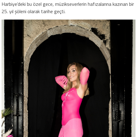
Harbiye’deki bu özel gece, müzikseverlerin hafızalarına kazınan bir
25. yıl şöleni olarak tarihe geçti.