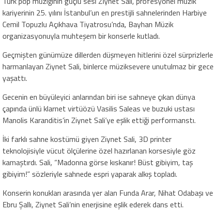
Türk pop müziğinin güçlü sesi Ziynet Sali, profesyonel müzik
kariyerinin 25. yılını İstanbul’un en prestijli sahnelerinden Harbiye
Cemil Topuzlu Açıkhava Tiyatrosu’nda, Bayhan Müzik
organizasyonuyla muhteşem bir konserle kutladı.
Geçmişten günümüze dillerden düşmeyen hitlerini özel sürprizlerle
harmanlayan Ziynet Sali, binlerce müziksevere unutulmaz bir gece
yaşattı.
Gecenin en büyüleyici anlarından biri ise sahneye çıkan dünya
çapında ünlü klarnet virtüözü Vasilis Saleas ve buzuki ustası
Manolis Karanditis’in Ziynet Sali’ye eşlik ettiği performanstı.
İki farklı sahne kostümü giyen Ziynet Sali, 3D printer
teknolojisiyle vücut ölçülerine özel hazırlanan korsesiyle göz
kamaştırdı. Sali, “Madonna görse kıskanır! Büst gibiyim, taş
gibiyim!” sözleriyle sahnede espri yaparak alkış topladı.
Konserin konukları arasında yer alan Funda Arar, Nihat Odabaşı ve
Ebru Şallı, Ziynet Sali’nin enerjisine eşlik ederek dans etti.