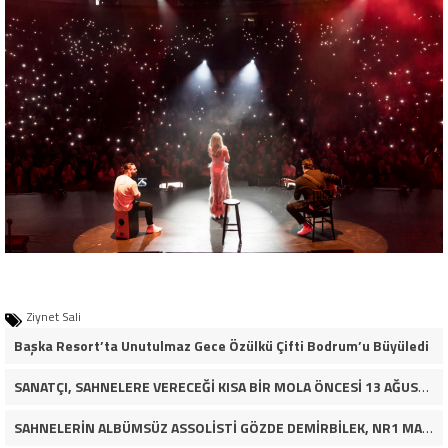
Ziynet Sali
Başka Resort’ta Unutulmaz Gece Özülkü Çifti Bodrum’u Büyüledi
SANATÇI, SAHNELERE VERECEĞİ KISA BİR MOLA ÖNCESİ 13 AĞUSTOS’TA SON KEZ HARBİYE’DE OLACAK!
SAHNELERİN ALBÜMSÜZ ASSOLİSTİ GÖZDE DEMİRBİLEK, NR1 MAGAZİN’DE: “SON ASSOLİST OLARAK VAR OLACAĞIM!”