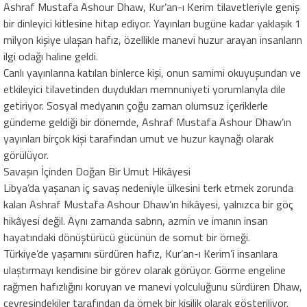
Ashraf Mustafa Ashour Dhaw, Kur’an-ı Kerim tilavetleriyle geniş
bir dinleyici kitlesine hitap ediyor. Yayınları bugüne kadar yaklaşık 1
milyon kişiye ulaşan hafız, özellikle manevi huzur arayan insanların
ilgi odağı haline geldi.
Canlı yayınlarına katılan binlerce kişi, onun samimi okuyuşundan ve
etkileyici tilavetinden duydukları memnuniyeti yorumlarıyla dile
getiriyor. Sosyal medyanın çoğu zaman olumsuz içeriklerle
gündeme geldiği bir dönemde, Ashraf Mustafa Ashour Dhaw’ın
yayınları birçok kişi tarafından umut ve huzur kaynağı olarak
görülüyor.
Savaşın İçinden Doğan Bir Umut Hikâyesi
Libya’da yaşanan iç savaş nedeniyle ülkesini terk etmek zorunda
kalan Ashraf Mustafa Ashour Dhaw’ın hikâyesi, yalnızca bir göç
hikâyesi değil. Aynı zamanda sabrın, azmin ve imanın insan
hayatındaki dönüştürücü gücünün de somut bir örneği.
Türkiye’de yaşamını sürdüren hafız, Kur’an-ı Kerim’i insanlara
ulaştırmayı kendisine bir görev olarak görüyor. Görme engeline
rağmen hafızlığını koruyan ve manevi yolculuğunu sürdüren Dhaw,
çevresindekiler tarafından da örnek bir kişilik olarak gösteriliyor.