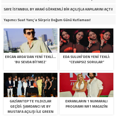
SAYE İSTANBUL BY ARAKİ GÖRKEMLİ BİR AÇILIŞLA KAPILARINI AÇTI!
Yapımcı Suat Yanç’a Sürpriz Doğum Günü Kutlaması!
ERCAN ARDA’DAN YENI TEKLI…
EDA SULUKI’DEN YENI TEKLI:
‘BU SEVDA BITMEZ’
“CEVAPSIZ SORULAR”
GAZİANTEP’TE YILDIZLAR
EKRANLARIN 1 NUMARALI
GEÇİDİ: ŞAMDANCI VE BY
PROGRAMI NR1 MAGAZIN
MUSTAFA AÇILIŞI İLE GREEN
PARK’TA GÖRKEMLİ GALA