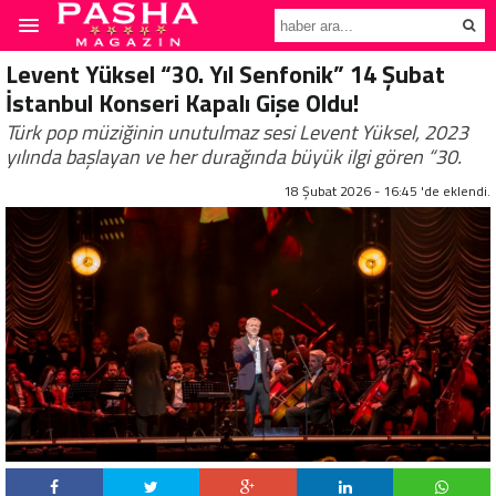
Levent Yüksel “30. Yıl Senfonik” 14 Şubat
İstanbul Konseri Kapalı Gişe Oldu!
Türk pop müziğinin unutulmaz sesi Levent Yüksel, 2023
yılında başlayan ve her durağında büyük ilgi gören “30.
18 Şubat 2026 - 16:45 'de eklendi.