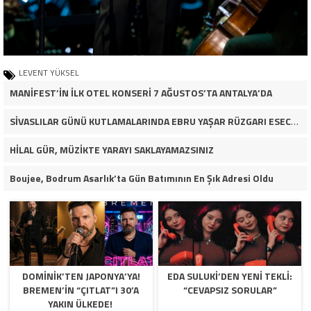
LEVENT YÜKSEL
MANİFEST’İN İLK OTEL KONSERİ 7 AĞUSTOS’TA ANTALYA’DA
SİVASLILAR GÜNÜ KUTLAMALARINDA EBRU YAŞAR RÜZGARI ESECEK!
HİLAL GÜR, MÜZİKTE YARAYI SAKLAYAMAZSINIZ
Boujee, Bodrum Asarlık’ta Gün Batımının En Şık Adresi Oldu
DOMINIK’TEN JAPONYA’YA!
EDA SULUKI’DEN YENI TEKLI:
BREMEN’IN “ÇITLAT”I 30’A
“CEVAPSIZ SORULAR”
YAKIN ÜLKEDE!