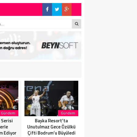
E BÜYÜK ALKIŞ
S’TA SON KEZ
İN’DE: “SON
Gündem
Gündem
Gündem
Serisi
Başka Resort’ta
SANATÇI, SAHNELERE
erle
Unutulmaz Gece Özülkü
VERECEĞİ KISA BİR MOLA
m Ediyor
Çifti Bodrum’u Büyüledi
ÖNCESİ 13 AĞUSTOS’TA