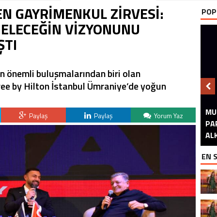
EN GAYRİMENKUL ZİRVESİ:
POP
GELECEĞİN VİZYONUNU
AŞTI
 önemli buluşmalarından biri olan
ree by Hilton İstanbul Ümraniye’de yoğun
MU
GÖ
S
Paylaş
Paylaş
Yorum Yaz
PA
A
A
B
ALK
EN 