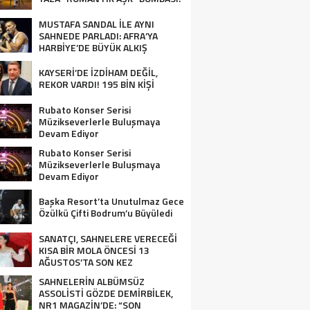
MUSTAFA SANDAL İLE AYNI
SAHNEDE PARLADI: AFRA’YA
HARBİYE’DE BÜYÜK ALKIŞ
KAYSERİ’DE İZDİHAM DEĞİL,
REKOR VARDI! 195 BİN KİŞİ
Rubato Konser Serisi
Müzikseverlerle Buluşmaya
Devam Ediyor
Rubato Konser Serisi
Müzikseverlerle Buluşmaya
Devam Ediyor
Başka Resort’ta Unutulmaz Gece
Özülkü Çifti Bodrum’u Büyüledi
SANATÇI, SAHNELERE VERECEĞİ
KISA BİR MOLA ÖNCESİ 13
AĞUSTOS’TA SON KEZ
HARBİYE’DE OLACAK!
SAHNELERİN ALBÜMSÜZ
ASSOLİSTİ GÖZDE DEMİRBİLEK,
NR1 MAGAZİN’DE: “SON