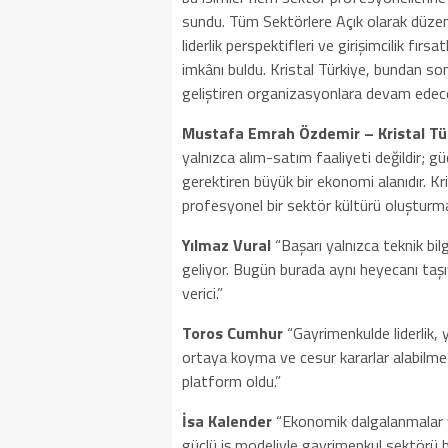
sundu. Tüm Sektörlere Açık olarak düzenl
liderlik perspektifleri ve girişimcilik fır
imkânı buldu. Kristal Türkiye, bundan so
geliştiren organizasyonlara devam edece
Mustafa Emrah Özdemir – Kristal Tü
yalnızca alım-satım faaliyeti değildir; güç
gerektiren büyük bir ekonomi alanıdır. Kri
profesyonel bir sektör kültürü oluşturma
Yılmaz Vural
“Başarı yalnızca teknik bil
geliyor. Bugün burada aynı heyecanı taş
verici.”
Toros Cumhur
“Gayrimenkulde liderlik, 
ortaya koyma ve cesur kararlar alabilme b
platform oldu.”
İsa Kalender
“Ekonomik dalgalanmalar ve
güçlü iş modeliyle gayrimenkul sektörü