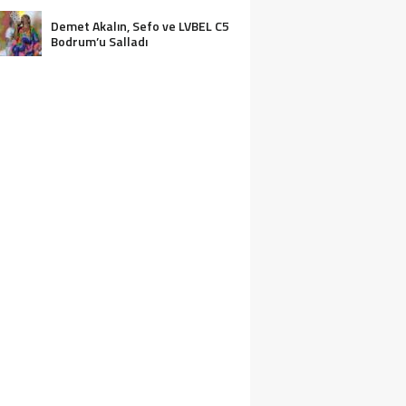
ASSOLİST OLARAK VAR
OLACAĞIM!”
Demet Akalın, Sefo ve LVBEL C5
Bodrum’u Salladı