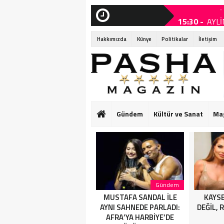
15:30 -
AYLİ
SON
DAKİKA
15:25 -
MUST
Hakkımızda
Künye
Politikalar
İletişim
15:05 -
KAYS
14:15 -
Ruba
14:15 -
Ruba
01:55 -
Başk
Gündem
Kültür ve Sanat
Ma
01:50 -
SANA
HARBİYE’DE OL
01:25 -
SAHN
ASSOLİST OLAR
Magazin
Gündem
AYLİNCE VE SERDAR
MUSTAFA SANDAL İLE
KAYSE
ORTAÇ’TAN YAZA
AYNI SAHNEDE PARLADI:
DEĞİL, 
“ROMANTİK AŞK”
AFRA’YA HARBİYE’DE