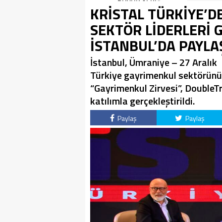
BOMBASI!
BÜYÜK ALKIŞ
KRİSTAL TÜRKİYE’D
SEKTÖR LİDERLERİ 
İSTANBUL’DA PAYL
İstanbul, Ümraniye – 27 Aralık
Türkiye gayrimenkul sektörünün
“Gayrimenkul Zirvesi”, DoubleT
katılımla gerçekleştirildi.
Paylaş
Paylaş