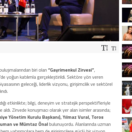
uluşmalarından biri olan
“Gayrimenkul Zirvesi”
,
e yoğun katılımla gerçekleştirildi. Sektöre yön veren
iyasasının geleceği, liderlik vizyonu, girişimcilik ve sektörel
ındı.
dığı etkinlikte; bilgi, deneyim ve stratejik perspektifleriyle
 aldı. Zirvede konuşmacı olarak yer alan isimler arasında;
iye Yönetim Kurulu Başkanı), Yılmaz Vural, Toros
kduman ve Mümtaz Önal
bulunuyordu. Alanlarında uzman
hem yatırımcılara hem de girişimcilere güçlü bir vizyon