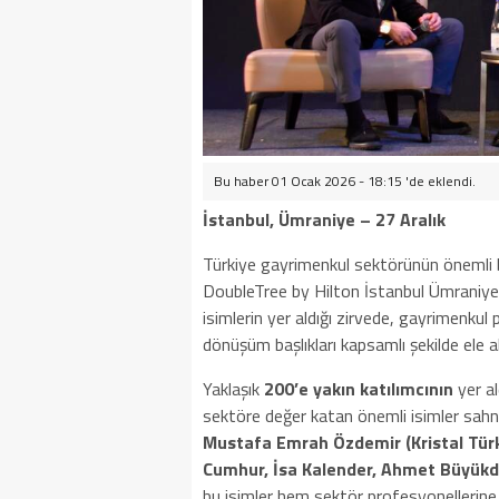
Bu haber 01 Ocak 2026 - 18:15 'de eklendi.
İstanbul, Ümraniye – 27 Aralık
Türkiye gayrimenkul sektörünün önemli b
DoubleTree by Hilton İstanbul Ümraniye’d
isimlerin yer aldığı zirvede, gayrimenkul p
dönüşüm başlıkları kapsamlı şekilde ele al
Yaklaşık
200’e yakın katılımcının
yer al
sektöre değer katan önemli isimler sahne
Mustafa Emrah Özdemir (Kristal Türk
Cumhur, İsa Kalender, Ahmet Büyü
bu isimler hem sektör profesyonellerine 