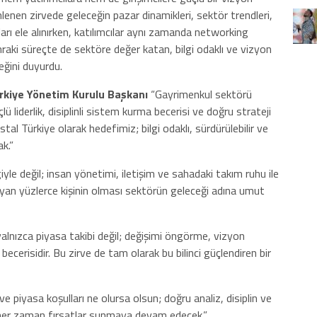
enen zirvede geleceğin pazar dinamikleri, sektör trendleri,
satları ele alınırken, katılımcılar aynı zamanda networking
nraki süreçte de sektöre değer katan, bilgi odaklı ve vizyon
ğini duyurdu.
rkiye Yönetim Kurulu Başkanı
“Gayrimenkul sektörü
lü liderlik, disiplinli sistem kurma becerisi ve doğru strateji
stal Türkiye olarak hedefimiz; bilgi odaklı, sürdürülebilir ve
k.”
giyle değil; insan yönetimi, iletişim ve sahadaki takım ruhu ile
ıyan yüzlerce kişinin olması sektörün geleceği adına umut
yalnızca piyasa takibi değil; değişimi öngörme, vizyon
ecerisidir. Bu zirve de tam olarak bu bilinci güçlendiren bir
 piyasa koşulları ne olursa olsun; doğru analiz, disiplin ve
 her zaman fırsatlar sunmaya devam edecek.”