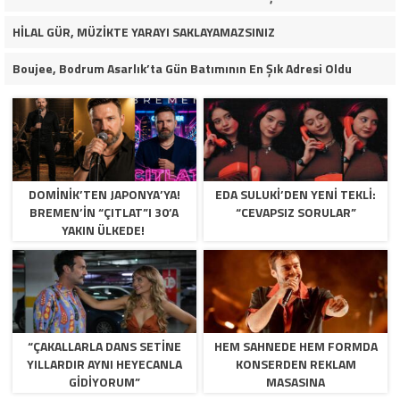
HİLAL GÜR, MÜZİKTE YARAYI SAKLAYAMAZSINIZ
Boujee, Bodrum Asarlık’ta Gün Batımının En Şık Adresi Oldu
DOMINIK’TEN JAPONYA’YA!
EDA SULUKI’DEN YENI TEKLI:
BREMEN’IN “ÇITLAT”I 30’A
“CEVAPSIZ SORULAR”
YAKIN ÜLKEDE!
“ÇAKALLARLA DANS SETINE
HEM SAHNEDE HEM FORMDA
YILLARDIR AYNI HEYECANLA
KONSERDEN REKLAM
GIDIYORUM”
MASASINA