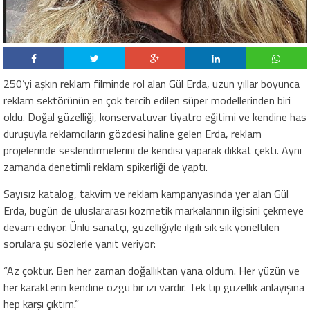
250’yi aşkın reklam filminde rol alan Gül Erda, uzun yıllar boyunca
reklam sektörünün en çok tercih edilen süper modellerinden biri
oldu. Doğal güzelliği, konservatuvar tiyatro eğitimi ve kendine has
duruşuyla reklamcıların gözdesi haline gelen Erda, reklam
projelerinde seslendirmelerini de kendisi yaparak dikkat çekti. Aynı
zamanda denetimli reklam spikerliği de yaptı.
Sayısız katalog, takvim ve reklam kampanyasında yer alan Gül
Erda, bugün de uluslararası kozmetik markalarının ilgisini çekmeye
devam ediyor. Ünlü sanatçı, güzelliğiyle ilgili sık sık yöneltilen
sorulara şu sözlerle yanıt veriyor:
“Az çoktur. Ben her zaman doğallıktan yana oldum. Her yüzün ve
her karakterin kendine özgü bir izi vardır. Tek tip güzellik anlayışına
hep karşı çıktım.”