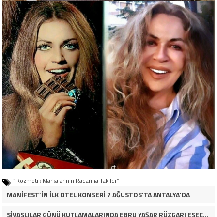
“ Kozmetik Markalarının Radarına Takıldı.”
MANİFEST’İN İLK OTEL KONSERİ 7 AĞUSTOS’TA ANTALYA’DA
SİVASLILAR GÜNÜ KUTLAMALARINDA EBRU YAŞAR RÜZGARI ESECEK!