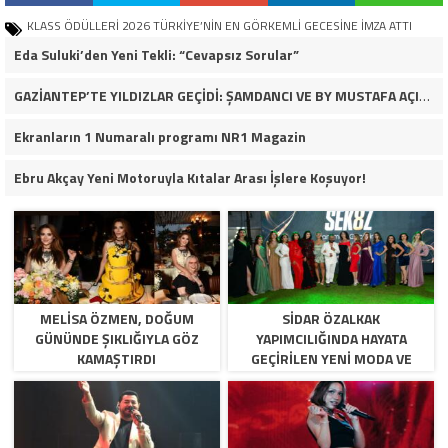
KLASS ÖDÜLLERİ 2026 TÜRKİYE’NİN EN GÖRKEMLİ GECESİNE İMZA ATTI
Eda Suluki’den Yeni Tekli: “Cevapsız Sorular”
GAZİANTEP’TE YILDIZLAR GEÇİDİ: ŞAMDANCI VE BY MUSTAFA AÇILIŞI İLE GREEN PARK’TA GÖRKEMLİ GALA
Ekranların 1 Numaralı programı NR1 Magazin
Ebru Akçay Yeni Motoruyla Kıtalar Arası İşlere Koşuyor!
MELISA ÖZMEN, DOĞUM
SIDAR ÖZALKAK
GÜNÜNDE ŞIKLIĞIYLA GÖZ
YAPIMCILIĞINDA HAYATA
KAMAŞTIRDI
GEÇIRILEN YENI MODA VE
YETENEK PROGRAMI
SEK8Z,YAKINDA IZLIYICI ILE
BULUŞUYOR.