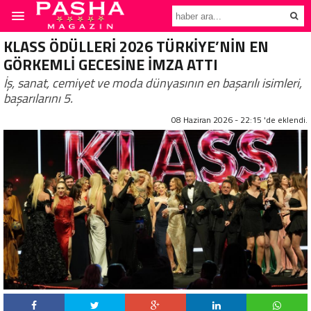
KLASS ÖDÜLLERİ 2026 TÜRKİYE’NİN EN
GÖRKEMLİ GECESİNE İMZA ATTI
İş, sanat, cemiyet ve moda dünyasının en başarılı isimleri,
başarılarını 5.
08 Haziran 2026 - 22:15 'de eklendi.