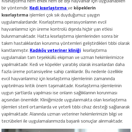
Kısırlaştırma hem erkek hem de dişi hayvanlar için uygulanabilen
bir yöntemdir.
Kedi kısırlaştırma
ve
köpeklerin
kısırlaştırma
işlemleri çok sık duyduğumuz yaygın
uygulamalardandır. Kısırlaştırma operasyonlarının evcil
hayvanlarımız için üreme kontrolü dışında hiçbir yan etkisi
bulunmamaktadır. Hatta kısırlaştırma işlemlerinden sonra bir
takım hastalıklardan korunma yöntemleri geliştirdikleri tıbbi olarak
kanıtlanmıştır.
Kadıköy veteriner kliniği
kısırlaştırma
uygulamaları tam teşekküllü ekipman ve uzman hekimlerimizce
yapılmaktadır. Kedi ve köpekler yaratılış olarak insanlardan daha
fazla üreme potansiyeline sahip canlılardır. Bu nedenle özellikle
evcil hayvanlarımız için kısırlaştırma işlemlerinin zamanında
yaptırılması kritik önem taşımaktadır. Kısırlaştırma işlemlerinin
uygun şartlarda yapılması ise onların sağlıklarının korunması
açısından önemlidir. Kliniğimizde uygulanmakta olan kısırlaştırma
işlemleri steril ortamlarda ve yeterli tıbbi cihaz desteği sağlanarak
yapılmaktadır. Alanında uzman veteriner hekimlerimizin bilgi ve
tecrübeleri ile uygulamalarımızda başarılı sonuçlar alınmaktadır.