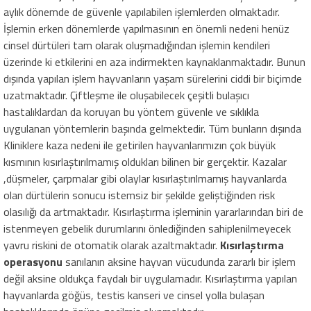
aylık dönemde de güvenle yapılabilen işlemlerden olmaktadır.
İşlemin erken dönemlerde yapılmasının en önemli nedeni henüz
cinsel dürtüleri tam olarak oluşmadığından işlemin kendileri
üzerinde ki etkilerini en aza indirmekten kaynaklanmaktadır. Bunun
dışında yapılan işlem hayvanların yaşam sürelerini ciddi bir biçimde
uzatmaktadır. Çiftleşme ile oluşabilecek çeşitli bulaşıcı
hastalıklardan da koruyan bu yöntem güvenle ve sıklıkla
uygulanan yöntemlerin başında gelmektedir. Tüm bunların dışında
Kliniklere kaza nedeni ile getirilen hayvanlarımızın çok büyük
kısmının kısırlaştırılmamış oldukları bilinen bir gerçektir. Kazalar
,düşmeler, çarpmalar gibi olaylar kısırlaştırılmamış hayvanlarda
olan dürtülerin sonucu istemsiz bir şekilde geliştiğinden risk
olasılığı da artmaktadır. Kısırlaştırma işleminin yararlarından biri de
istenmeyen gebelik durumlarını önlediğinden sahiplenilmeyecek
yavru riskini de otomatik olarak azaltmaktadır.
Kısırlaştırma
operasyonu
sanılanın aksine hayvan vücudunda zararlı bir işlem
değil aksine oldukça faydalı bir uygulamadır. Kısırlaştırma yapılan
hayvanlarda göğüs, testis kanseri ve cinsel yolla bulaşan