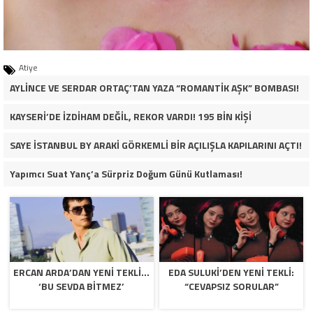
Atiye
AYLİNCE VE SERDAR ORTAÇ’TAN YAZA “ROMANTİK AŞK” BOMBASI!
KAYSERİ’DE İZDİHAM DEĞİL, REKOR VARDI! 195 BİN KİŞİ
SAYE İSTANBUL BY ARAKİ GÖRKEMLİ BİR AÇILIŞLA KAPILARINI AÇTI!
Yapımcı Suat Yanç’a Sürpriz Doğum Günü Kutlaması!
ERCAN ARDA’DAN YENI TEKLI…
EDA SULUKI’DEN YENI TEKLI:
‘BU SEVDA BITMEZ’
“CEVAPSIZ SORULAR”