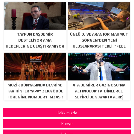
TAYFUN DAŞDEMIR
ÜNLÜ DJ VE ARANJÖR MAHMUT
BESTELIYOR AMA
GÖRGEN’DEN YENI
HEDEFLERINE ULAŞTIRAMIYOR
ULUSLARARASI TEKLI: “FEEL
SO HIGH”
MÜZİK DÜNYASINDA DEVRİM:
ATA DEMİRER GAZİNOSU’NA
TARİHİN İLK YAPAY ZEKÂ ÖDÜL
ALTINOLUK’TA BİNLERCE
TÖRENİNE NUMBER1 İMZASI!
SEYİRCİDEN AYAKTA ALKIŞ
Hakkımızda
Künye