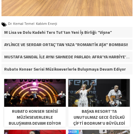
Dr. Kemal Temel
Katılım Enerji
M Lisa ve Dolu Kadehi Ters Tut’tan Yeni İş Birliği: “Vişne”
AYLİNCE VE SERDAR ORTAÇ’TAN YAZA “ROMANTİK AŞK” BOMBASI!
MUSTAFA SANDAL İLE AYNI SAHNEDE PARLADI: AFRA’YA HARBİYE’DE BÜYÜK ALKIŞ
Rubato Konser Serisi Müzikseverlerle Buluşmaya Devam Ediyor
RUBATO KONSER SERISI
BAŞKA RESORT’TA
MÜZIKSEVERLERLE
UNUTULMAZ GECE ÖZÜLKÜ
BULUŞMAYA DEVAM EDIYOR
ÇIFTI BODRUM’U BÜYÜLEDI