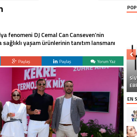
m
POP
edya fenomeni DJ Cemal Can Canseven’nin
 sağlıklı yaşam ürünlerinin tanıtım lansmanı
Paylaş
Paylaş
Yorum Yaz
Sİ
DO
“Ç
EB
EN 