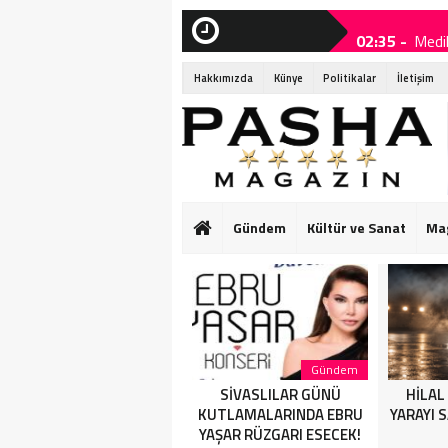
02:35 -
Medi
SON
DAKİKA
21:40 -
SİV
Hakkımızda
Künye
Politikalar
İletişim
19:25 -
HİLA
19:10 -
Bouje
19:05 -
Domi
19:00 -
Eda S
Gündem
Kültür ve Sanat
Ma
19:00 -
Eda S
18:25 -
“Çaka
Sağlık
Gündem
Medikal Estetik Doktoru
SİVASLILAR GÜNÜ
HİLAL
Dr. Yasemin Savaş
KUTLAMALARINDA EBRU
YARAYI 
YAŞAR RÜZGARI ESECEK!