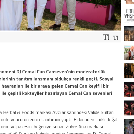
fenomeni DJ Cemal Can Canseven’nin moderatörlük
lerinin tanıtım lansmanı oldukça renkli geçti. Sosyal
hayranları ile bir araya gelen Cemal Can keyifli bir
r ile çeşitli kokteyller hazırlayan Cemal Can sevenleri
Ana Herbal & Foods markası Avcılar sahilindeki Valide Sultan
 ile yeni ürünlerinin tanıtımını yaptı. Birbirinden farklı doğal
an ürün yelpazesini beğeniye sunan Zühre Ana markası
ran yüzü Survivor birincisi medya fenomeni ve DJ Cemal