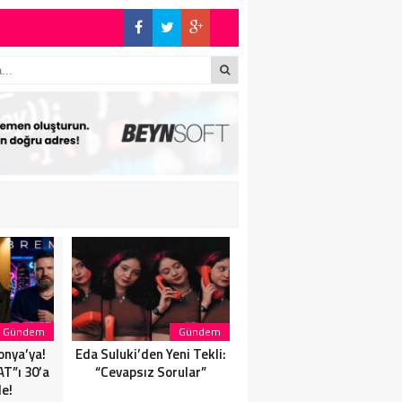
!
Gündem
Gündem
Magazin
onya’ya!
Eda Suluki’den Yeni Tekli:
Eda Suluki’den Yeni Tekli:
T”ı 30’a
“Cevapsız Sorular”
“Cevapsız Sorular”
de!