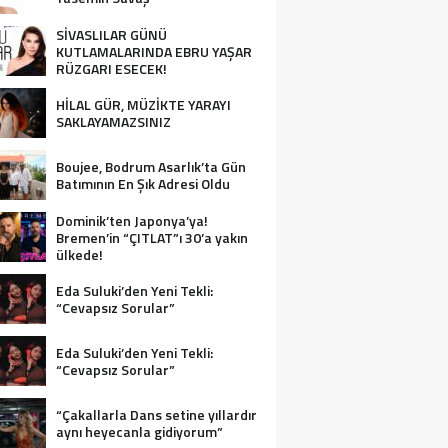
SİVASLILAR GÜNÜ
KUTLAMALARINDA EBRU YAŞAR
RÜZGARI ESECEK!
HİLAL GÜR, MÜZİKTE YARAYI
SAKLAYAMAZSINIZ
Boujee, Bodrum Asarlık’ta Gün
Batımının En Şık Adresi Oldu
Dominik’ten Japonya’ya!
Bremen’in “ÇITLAT”ı 30’a yakın
ülkede!
Eda Suluki’den Yeni Tekli:
“Cevapsız Sorular”
Eda Suluki’den Yeni Tekli:
“Cevapsız Sorular”
“Çakallarla Dans setine yıllardır
aynı heyecanla gidiyorum”