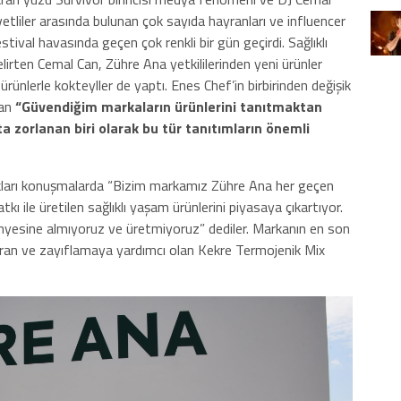
etliler arasında bulunan çok sayıda hayranları ve influencer
stival havasında geçen çok renkli bir gün geçirdi. Sağlıklı
belirten Cemal Can, Zühre Ana yetkililerinden yeni ürünler
i ürünlerle kokteyller de yaptı. Enes Chef’in birbirinden değişik
Can
“Güvendiğim markaların ürünlerini tanıtmaktan
a zorlanan biri olarak bu tür tanıtımların önemli
ıkları konuşmalarda “Bizim markamız Zühre Ana her geçen
tkı ile üretilen sağlıklı yaşam ürünlerini piyasaya çıkartıyor.
nyesine almıyoruz ve üretmiyoruz” dediler. Markanın en son
dıran ve zayıflamaya yardımcı olan Kekre Termojenik Mix