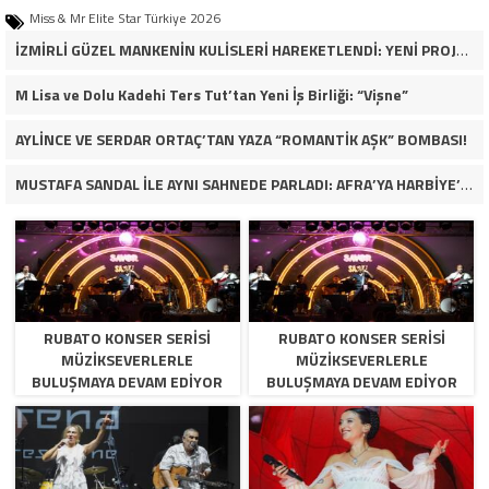
Miss & Mr Elite Star Türkiye 2026
İZMİRLİ GÜZEL MANKENİN KULİSLERİ HAREKETLENDİ: YENİ PROJELER YOLDA!
M Lisa ve Dolu Kadehi Ters Tut’tan Yeni İş Birliği: “Vişne”
AYLİNCE VE SERDAR ORTAÇ’TAN YAZA “ROMANTİK AŞK” BOMBASI!
MUSTAFA SANDAL İLE AYNI SAHNEDE PARLADI: AFRA’YA HARBİYE’DE BÜYÜK ALKIŞ
RUBATO KONSER SERISI
RUBATO KONSER SERISI
MÜZIKSEVERLERLE
MÜZIKSEVERLERLE
BULUŞMAYA DEVAM EDIYOR
BULUŞMAYA DEVAM EDIYOR